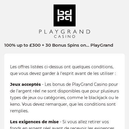
100% up to £300 + 30 Bonus Spins on… PlayGrand
Les offres listées ci-dessus ont quelques conditions,
que vous devez garder à l'esprit avant de les utiliser :
Jeux acceptés
- Les bonus de PlayGrand Casino pour
de l'argent réel ne sont disponibles que pour plusieurs
types de jeux ou catégories, comme le blackjack ou le
keno. Vous devez remarquer, que les conditions sont
remplies.
Les exigences de mise
- Si vous allez retirer vos
fonds en argent réel avant de recevoir les exigences