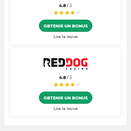
4.8
/ 5
OBTENIR UN BONUS
Lire la revue
4.8
/ 5
OBTENIR UN BONUS
Lire la revue