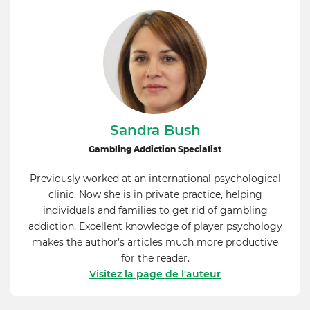
Sandra Bush
Gambling Addiction Specialist
Previously worked at an international psychological
clinic. Now she is in private practice, helping
individuals and families to get rid of gambling
addiction. Excellent knowledge of player psychology
makes the author’s articles much more productive
for the reader.
Visitez la page de l'auteur