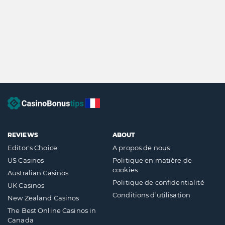
REVIEWS
ABOUT
Editor's Choice
A propos de nous
US Casinos
Politique en matière de
cookies
Australian Casinos
Politique de confidentialité
UK Casinos
Conditions d’utilisation
New Zealand Casinos
The Best Online Casinos in
Canada