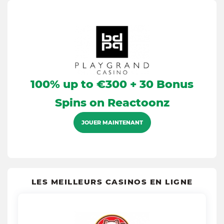
100% up to €300 + 30 Bonus
Spins on Reactoonz
JOUER MAINTENANT
LES MEILLEURS CASINOS EN LIGNE