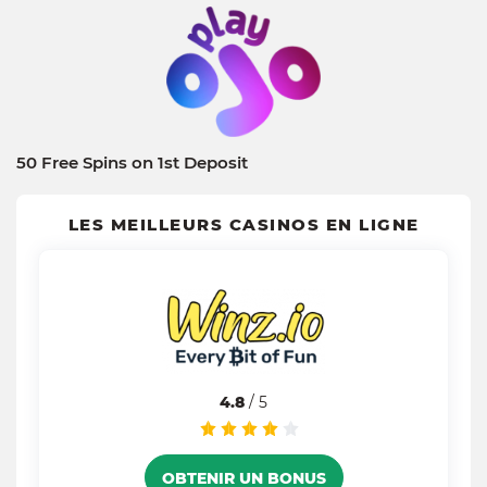
50 Free Spins on 1st Deposit
LES MEILLEURS CASINOS EN LIGNE
4.8
/ 5
OBTENIR UN BONUS