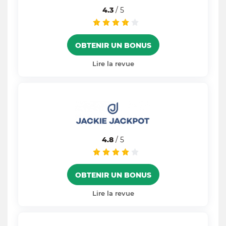
4.3
/ 5
OBTENIR UN BONUS
Lire la revue
4.8
/ 5
OBTENIR UN BONUS
Lire la revue