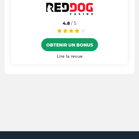
4.8
/ 5
OBTENIR UN BONUS
Lire la revue