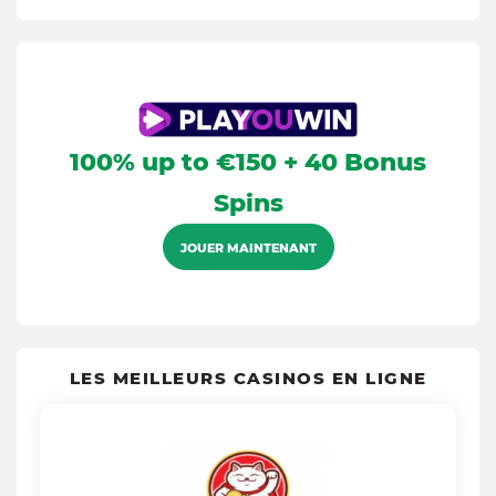
100% up to €150 + 40 Bonus
Spins
JOUER MAINTENANT
LES MEILLEURS CASINOS EN LIGNE