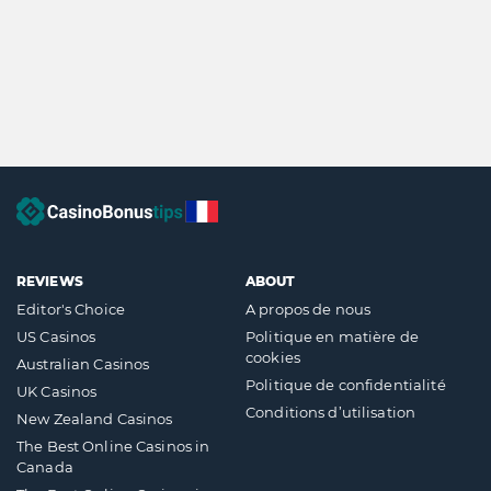
REVIEWS
ABOUT
Editor's Choice
A propos de nous
US Casinos
Politique en matière de
cookies
Australian Casinos
Politique de confidentialité
UK Casinos
Conditions d’utilisation
New Zealand Casinos
The Best Online Casinos in
Canada