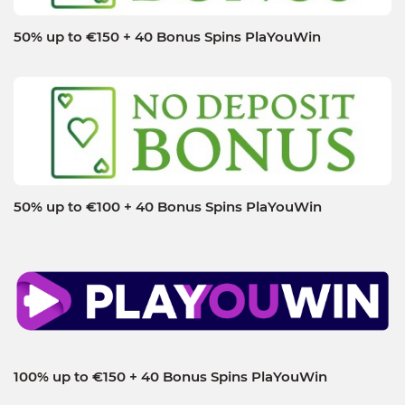
50% up to €150 + 40 Bonus Spins PlaYouWin
50% up to €100 + 40 Bonus Spins PlaYouWin
100% up to €150 + 40 Bonus Spins PlaYouWin