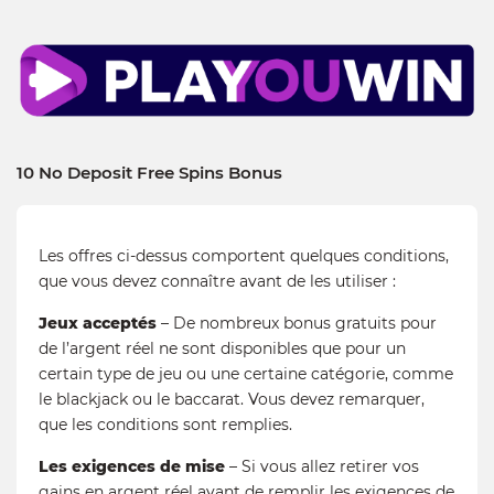
10 No Deposit Free Spins Bonus
Les offres ci-dessus comportent quelques conditions,
que vous devez connaître avant de les utiliser :
Jeux acceptés
– De nombreux bonus gratuits pour
de l’argent réel ne sont disponibles que pour un
certain type de jeu ou une certaine catégorie, comme
le blackjack ou le baccarat. Vous devez remarquer,
que les conditions sont remplies.
Les exigences de mise
– Si vous allez retirer vos
gains en argent réel avant de remplir les exigences de