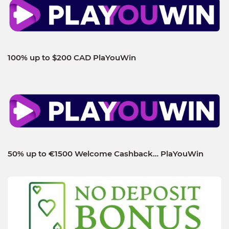
100% up to $200 CAD PlaYouWin
50% up to €1500 Welcome Cashback… PlaYouWin