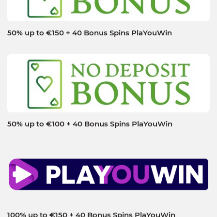
50% up to €150 + 40 Bonus Spins PlaYouWin
50% up to €100 + 40 Bonus Spins PlaYouWin
100% up to €150 + 40 Bonus Spins PlaYouWin