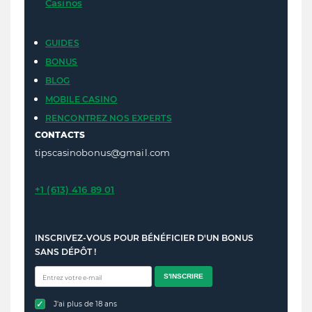
Casinos
GUIDES
BONUS
BLOG
MOBILE CASINO
RENCONTREZ NOS EXPERTS
CONTACTS
tipscasinobonus@gmail.com
+1 (613) 416 89 01
INSCRIVEZ-VOUS POUR BÉNÉFICIER D'UN BONUS
SANS DÉPÔT !
S'INSCRIRE
J'ai plus de 18 ans