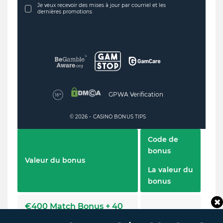
Je veux recevoir des mises à jour par courriel et les
dernières promotions
GPWA Verification
© 2026 - CASINO BONUS TIPS
Code de
bonus
Valeur du bonus
La valeur du
bonus
€400 Match Bonus + 40
PYW10
Spins Gratuits