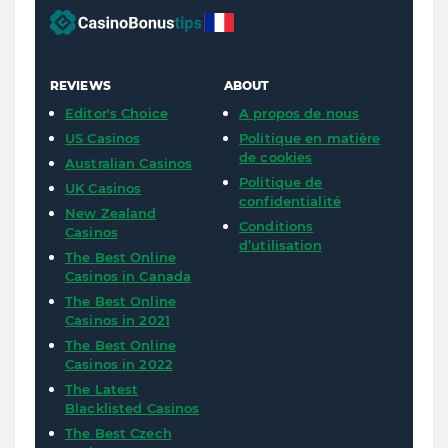
REVIEWS
ABOUT
Editor's Choice
A propos de nous
US Casinos
Politique en matière
de cookies
Australian Casinos
Politique de
UK Casinos
confidentialité
New Zealand
Conditions
Casinos
d’utilisation
The Best Online
Casinos in Canada
The Best Online
Casinos in 2021
The Best Online
Casinos in 2022
The Latest
Blacklisted Casinos
The Best Czech