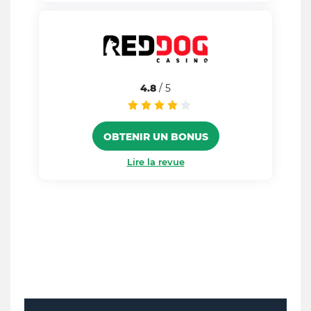
4.8
/ 5
OBTENIR UN BONUS
Lire la revue