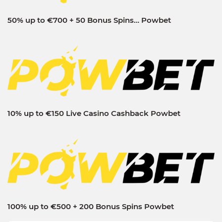
50% up to €700 + 50 Bonus Spins… Powbet
10% up to €150 Live Casino Cashback Powbet
100% up to €500 + 200 Bonus Spins Powbet