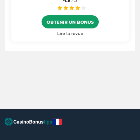
4.9
/ 5
OBTENIR UN BONUS
Lire la revue