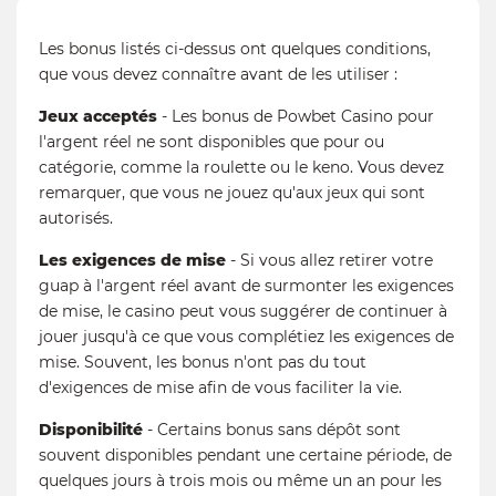
Les bonus listés ci-dessus ont quelques conditions,
que vous devez connaître avant de les utiliser :
Jeux acceptés
- Les bonus de Powbet Casino pour
l'argent réel ne sont disponibles que pour ou
catégorie, comme la roulette ou le keno. Vous devez
remarquer, que vous ne jouez qu'aux jeux qui sont
autorisés.
Les exigences de mise
- Si vous allez retirer votre
guap à l'argent réel avant de surmonter les exigences
de mise, le casino peut vous suggérer de continuer à
jouer jusqu'à ce que vous complétiez les exigences de
mise. Souvent, les bonus n'ont pas du tout
d'exigences de mise afin de vous faciliter la vie.
Disponibilité
- Certains bonus sans dépôt sont
souvent disponibles pendant une certaine période, de
quelques jours à trois mois ou même un an pour les