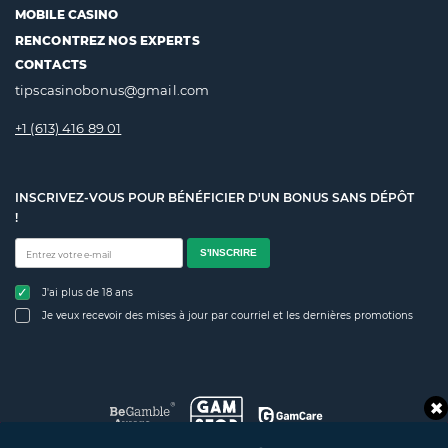
MOBILE CASINO
RENCONTREZ NOS EXPERTS
CONTACTS
tipscasinobonus@gmail.com
+1 (613) 416 89 01
INSCRIVEZ-VOUS POUR BÉNÉFICIER D'UN BONUS SANS DÉPÔT
!
S'INSCRIRE
J'ai plus de 18 ans
Je veux recevoir des mises à jour par courriel et les dernières promotions