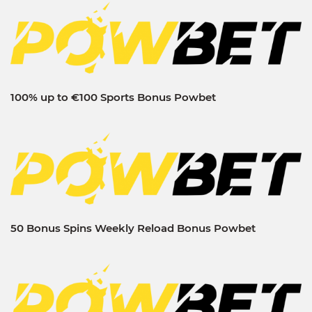
100% up to €100 Sports Bonus Powbet
50 Bonus Spins Weekly Reload Bonus Powbet