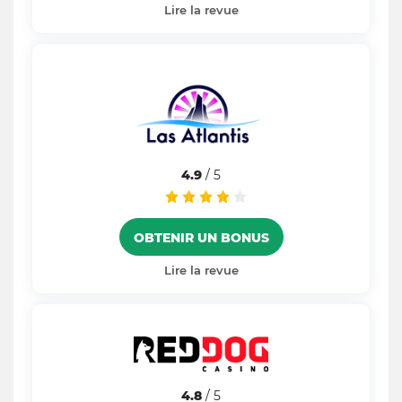
Lire la revue
4.9
/ 5
OBTENIR UN BONUS
Lire la revue
4.8
/ 5