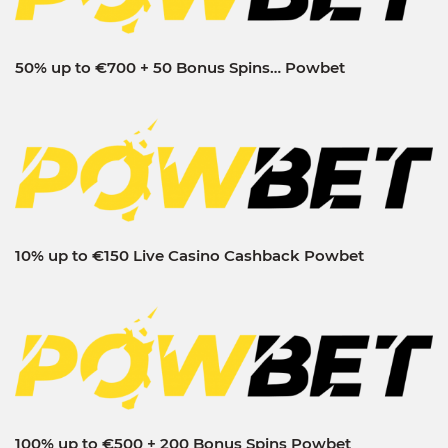
50% up to €700 + 50 Bonus Spins… Powbet
10% up to €150 Live Casino Cashback Powbet
100% up to €500 + 200 Bonus Spins Powbet