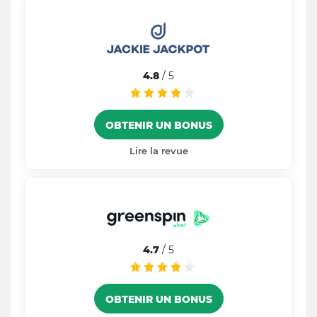
4.8
/ 5
OBTENIR UN BONUS
Lire la revue
4.7
/ 5
OBTENIR UN BONUS