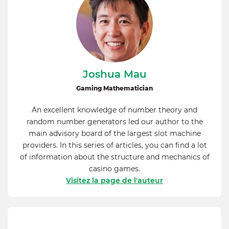
Joshua Mau
Gaming Mathematician
An excellent knowledge of number theory and
random number generators led our author to the
main advisory board of the largest slot machine
providers. In this series of articles, you can find a lot
of information about the structure and mechanics of
casino games.
Visitez la page de l'auteur