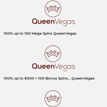
100% up to 100 Mega Spins QueenVegas
100% up to €500 + 100 Bonus Spins… QueenVegas