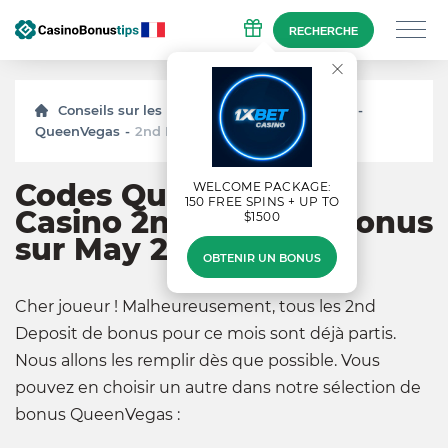
RECHERCHE
Conseils sur les bonus de casino
Bonusuri
QueenVegas
2nd Deposit Bonus
Codes QueenVegas
WELCOME PACKAGE:
150 FREE SPINS + UP TO
Casino 2nd Deposit Bonus
$1500
sur May 2026
OBTENIR UN BONUS
Cher joueur ! Malheureusement, tous les 2nd
Deposit de bonus pour ce mois sont déjà partis.
Nous allons les remplir dès que possible. Vous
pouvez en choisir un autre dans notre sélection de
bonus QueenVegas :