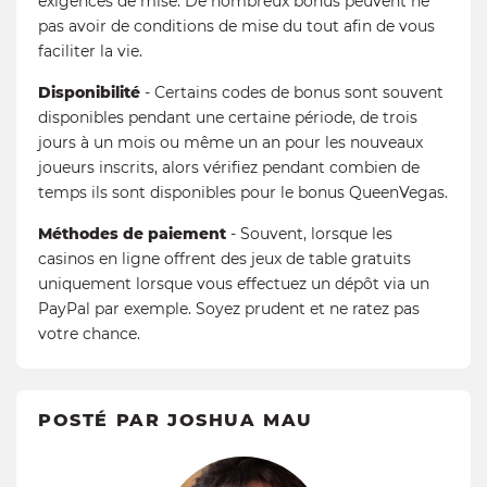
exigences de mise. De nombreux bonus peuvent ne
pas avoir de conditions de mise du tout afin de vous
faciliter la vie.
Disponibilité
- Certains codes de bonus sont souvent
disponibles pendant une certaine période, de trois
jours à un mois ou même un an pour les nouveaux
joueurs inscrits, alors vérifiez pendant combien de
temps ils sont disponibles pour le bonus QueenVegas.
Méthodes de paiement
- Souvent, lorsque les
casinos en ligne offrent des jeux de table gratuits
uniquement lorsque vous effectuez un dépôt via un
PayPal par exemple. Soyez prudent et ne ratez pas
votre chance.
POSTÉ PAR JOSHUA MAU