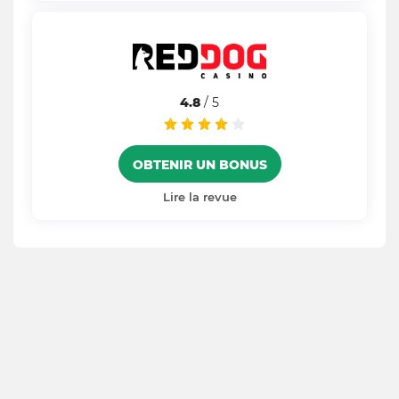
4.8
/ 5
OBTENIR UN BONUS
Lire la revue