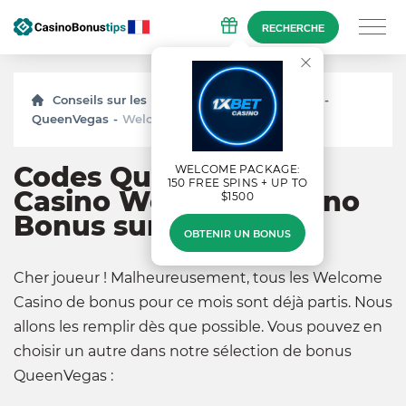
RECHERCHE
Conseils sur les bonus de casino
Bonusuri
QueenVegas
Welcome Casino Bonus
Codes QueenVegas
WELCOME PACKAGE:
150 FREE SPINS + UP TO
Casino Welcome Casino
$1500
Bonus sur May 2026
OBTENIR UN BONUS
Cher joueur ! Malheureusement, tous les Welcome
Casino de bonus pour ce mois sont déjà partis. Nous
allons les remplir dès que possible. Vous pouvez en
choisir un autre dans notre sélection de bonus
QueenVegas :