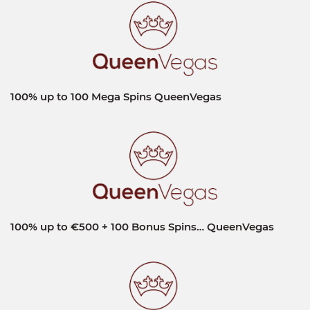
100% up to 100 Mega Spins QueenVegas
100% up to €500 + 100 Bonus Spins… QueenVegas