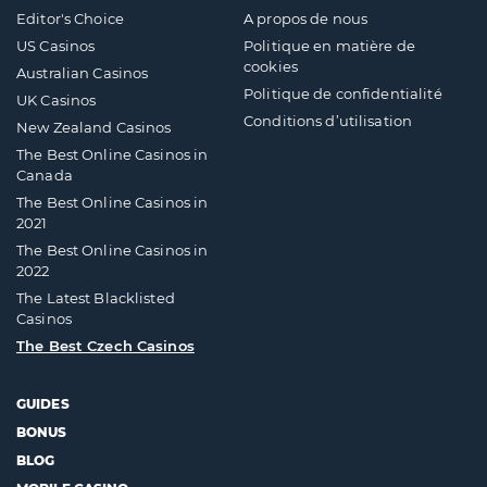
Editor's Choice
A propos de nous
US Casinos
Politique en matière de
cookies
Australian Casinos
Politique de confidentialité
UK Casinos
Conditions d’utilisation
New Zealand Casinos
The Best Online Casinos in
Canada
The Best Online Casinos in
2021
The Best Online Casinos in
2022
The Latest Blacklisted
Casinos
The Best Czech Casinos
GUIDES
BONUS
BLOG