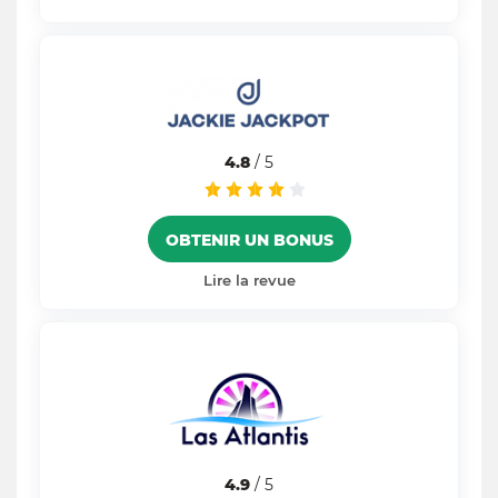
4.8
/ 5
OBTENIR UN BONUS
Lire la revue
4.9
/ 5