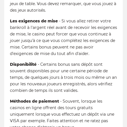
jeux de table. Vous devez remarquer, que vous jouez à
des jeux autorisés.
Les exigences de mise
- Si vous allez retirer votre
bankroll à l'argent réel avant de recevoir les exigences
de mise, le casino peut forcer que vous continuez à
jouer jusqu'à ce que vous complétez les exigences de
mise. Certains bonus peuvent ne pas avoir
d'exigences de mise du tout afin d'aider.
Disponibilité
- Certains bonus sans dépôt sont
souvent disponibles pour une certaine période de
temps, de quelques jours à trois mois ou même un an
pour les nouveaux joueurs enregistrés, alors vérifiez
combien de temps ils sont valides.
Méthodes de paiement
- Souvent, lorsque les
casinos en ligne offrent des tours gratuits
uniquement lorsque vous effectuez un dépôt via une
VISA par exemple. Faites attention et ne ratez pas