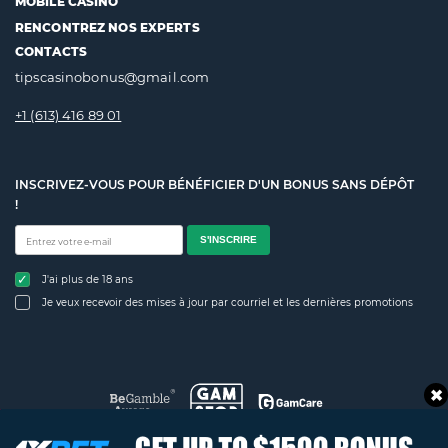
MOBILE CASINO
RENCONTREZ NOS EXPERTS
CONTACTS
tipscasinobonus@gmail.com
+1 (613) 416 89 01
INSCRIVEZ-VOUS POUR BÉNÉFICIER D'UN BONUS SANS DÉPÔT
!
S'INSCRIRE
J'ai plus de 18 ans
Je veux recevoir des mises à jour par courriel et les dernières promotions