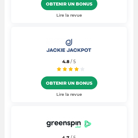
OBTENIR UN BONUS
Lire la revue
4.8
/ 5
OBTENIR UN BONUS
Lire la revue
4.7
/ 5