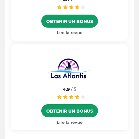
OBTENIR UN BONUS
Lire la revue
4.9
/ 5
OBTENIR UN BONUS
Lire la revue