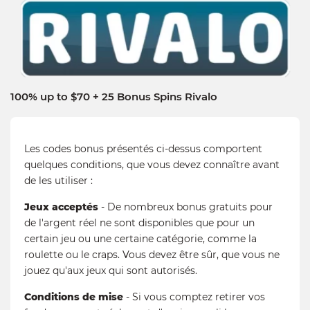
100% up to $70 + 25 Bonus Spins Rivalo
Les codes bonus présentés ci-dessus comportent
quelques conditions, que vous devez connaître avant
de les utiliser :
Jeux acceptés
- De nombreux bonus gratuits pour
de l'argent réel ne sont disponibles que pour un
certain jeu ou une certaine catégorie, comme la
roulette ou le craps. Vous devez être sûr, que vous ne
jouez qu'aux jeux qui sont autorisés.
Conditions de mise
- Si vous comptez retirer vos