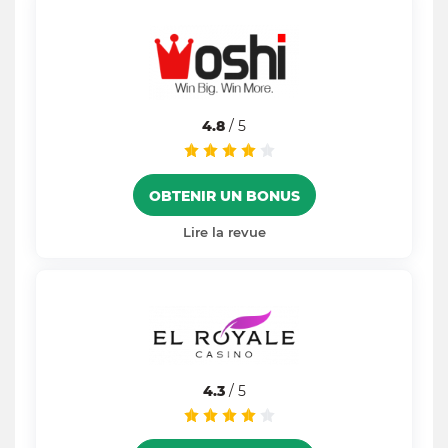
4.8
/ 5
OBTENIR UN BONUS
Lire la revue
4.3
/ 5