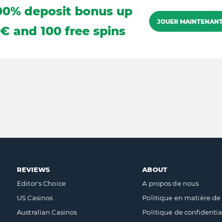
00% deposit bonus up
JOUER MAINTENAN
€ and 100 free spins
REVIEWS
ABOUT
Editor's Choice
A propos de nous
US Casinos
Politique en matière de
Australian Casinos
Politique de confidentia