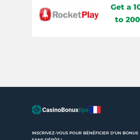
Get a 1
to 200
INSCRIVEZ-VOUS POUR BÉNÉFICIER D'UN BONUS
SANS DÉPÔT !