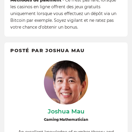
Méthodes de paiement
- Ce n'est pas rare, lorsque
les casinos en ligne offrent des jeux gratuits
uniquement lorsque vous effectuez un dépôt via un
Bitcoin par exemple. Soyez vigilant et ne ratez pas
votre chance d'obtenir un bonus.
POSTÉ PAR JOSHUA MAU
Joshua Mau
Gaming Mathematician