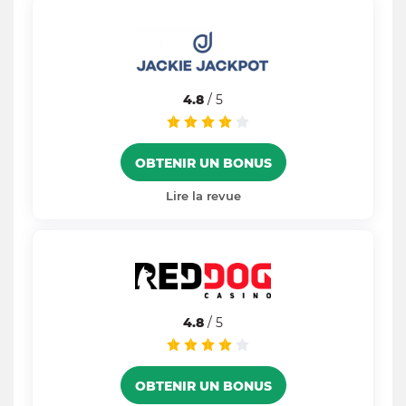
4.8
/ 5
OBTENIR UN BONUS
Lire la revue
4.8
/ 5
OBTENIR UN BONUS