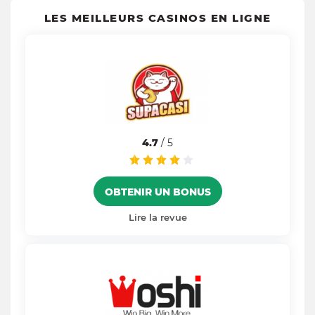
LES MEILLEURS CASINOS EN LIGNE
4.7
/ 5
OBTENIR UN BONUS
Lire la revue