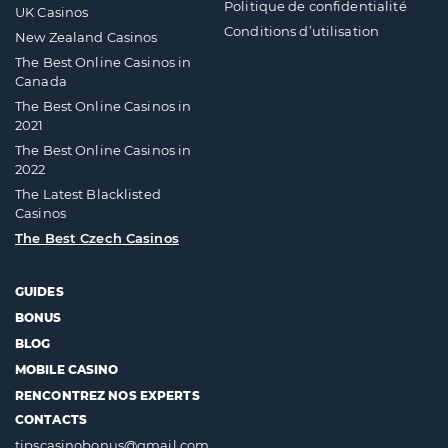
Politique de confidentialité
UK Casinos
Conditions d’utilisation
New Zealand Casinos
The Best Online Casinos in
Canada
The Best Online Casinos in
2021
The Best Online Casinos in
2022
The Latest Blacklisted
Casinos
The Best Czech Casinos
GUIDES
BONUS
BLOG
MOBILE CASINO
RENCONTREZ NOS EXPERTS
CONTACTS
tipscasinobonus@gmail.com