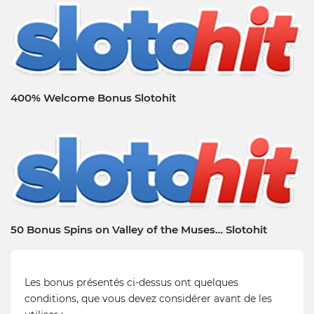
400% Welcome Bonus Slotohit
50 Bonus Spins on Valley of the Muses… Slotohit
Les bonus présentés ci-dessus ont quelques
conditions, que vous devez considérer avant de les