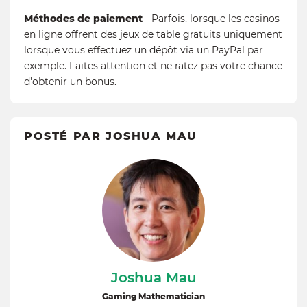
Méthodes de paiement
- Parfois, lorsque les casinos
en ligne offrent des jeux de table gratuits uniquement
lorsque vous effectuez un dépôt via un PayPal par
exemple. Faites attention et ne ratez pas votre chance
d'obtenir un bonus.
POSTÉ PAR JOSHUA MAU
Joshua Mau
Gaming Mathematician