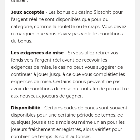
utiliser :
Jeux acceptés
- Les bonus du casino Slotohit pour
l'argent réel ne sont disponibles que pour ou
catégorie, comme la roulette ou le craps. Vous devez
remarquer, que vous n'avez pas violé les conditions
du bonus.
Les exigences de mise
- Si vous allez retirer vos
fonds vers l'argent réel avant de recevoir les
exigences de mise, le casino peut vous suggérer de
continuer à jouer jusqu'à ce que vous complétiez les
exigences de mise. Certains bonus peuvent ne pas
avoir de conditions de mise du tout afin de permettre
aux nouveaux joueurs de gagner.
Disponibilité
- Certains codes de bonus sont souvent
disponibles pour une certaine période de temps, de
quelques jours à trois mois ou même un an pour les
joueurs fraîchement enregistrés, alors vérifiez pour
combien de temps ils sont autorisés.