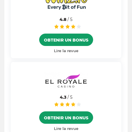
4.8
/ 5
OBTENIR UN BONUS
Lire la revue
4.3
/ 5
OBTENIR UN BONUS
Lire la revue