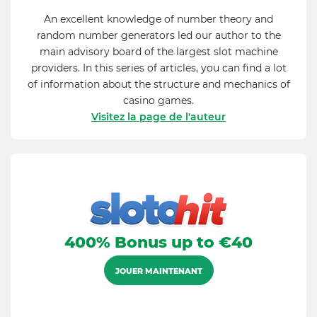
An excellent knowledge of number theory and
random number generators led our author to the
main advisory board of the largest slot machine
providers. In this series of articles, you can find a lot
of information about the structure and mechanics of
casino games.
Visitez la page de l'auteur
400% Bonus up to €40
JOUER MAINTENANT