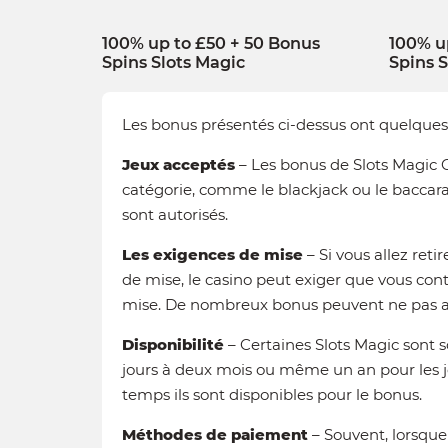
100% up to £50 + 50 Bonus
100% u
Spins Slots Magic
Spins 
Les bonus présentés ci-dessus ont quelques c
Jeux acceptés
– Les bonus de Slots Magic C
catégorie, comme le blackjack ou le baccar
sont autorisés.
Les exigences de mise
– Si vous allez reti
de mise, le casino peut exiger que vous con
mise. De nombreux bonus peuvent ne pas avoi
Disponibilité
– Certaines Slots Magic sont 
jours à deux mois ou même un an pour les jo
temps ils sont disponibles pour le bonus.
Méthodes de paiement
– Souvent, lorsque