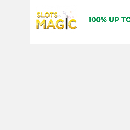
100% UP TO