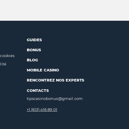
GUIDES
BONUS
 cookies
BLOG
lité
MOBILE CASINO
RENCONTREZ NOS EXPERTS
CONTACTS
tipscasinobonus@gmail.com
+1 (613) 416 89 01