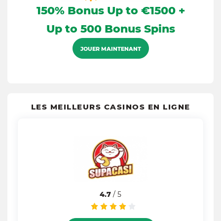
150% Bonus Up to €1500 +
Up to 500 Bonus Spins
JOUER MAINTENANT
LES MEILLEURS CASINOS EN LIGNE
4.7
/ 5