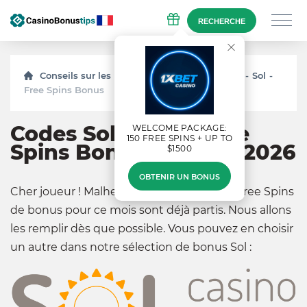
RECHERCHE
Conseils sur les bonus de casino
Bonusuri
Sol
Free Spins Bonus
Codes Sol Casino Free
WELCOME PACKAGE:
150 FREE SPINS + UP TO
Spins Bonus sur May 2026
$1500
OBTENIR UN BONUS
Cher joueur ! Malheureusement, tous les Free Spins
de bonus pour ce mois sont déjà partis. Nous allons
les remplir dès que possible. Vous pouvez en choisir
un autre dans notre sélection de bonus Sol :