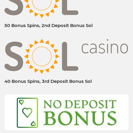
50 Bonus Spins, 2nd Deposit Bonus Sol
40 Bonus Spins, 3rd Deposit Bonus Sol