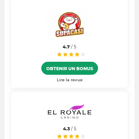
4.7
/ 5
OBTENIR UN BONUS
Lire la revue
4.3
/ 5