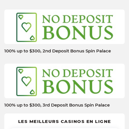
100% up to $300, 2nd Deposit Bonus Spin Palace
100% up to $300, 3rd Deposit Bonus Spin Palace
LES MEILLEURS CASINOS EN LIGNE