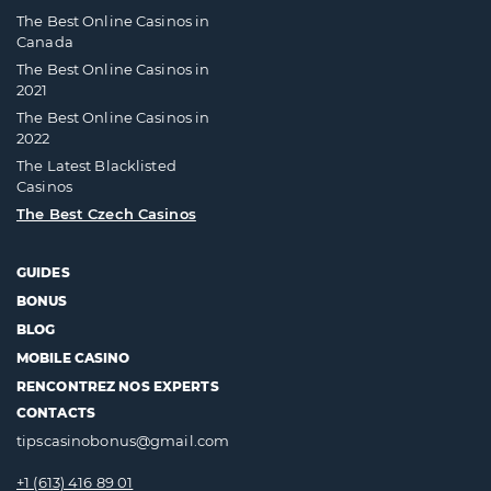
The Best Online Casinos in
Canada
The Best Online Casinos in
2021
The Best Online Casinos in
2022
The Latest Blacklisted
Casinos
The Best Czech Casinos
GUIDES
BONUS
BLOG
MOBILE CASINO
RENCONTREZ NOS EXPERTS
CONTACTS
tipscasinobonus@gmail.com
+1 (613) 416 89 01