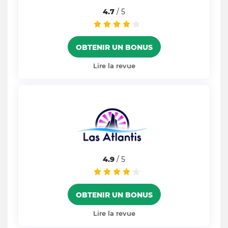
4.7
/ 5
OBTENIR UN BONUS
Lire la revue
4.9
/ 5
OBTENIR UN BONUS
Lire la revue