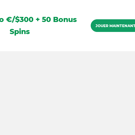
o €/$300 + 50 Bonus
JOUER MAINTENAN
Spins