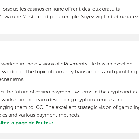
, lorsque les casinos en ligne offrent des jeux gratuits
 via une Mastercard par exemple. Soyez vigilant et ne ratez
 worked in the divisions of ePayments. He has an excellent
owledge of the topic of currency transactions and gambling
chanisms.
es the future of casino payment systems in the crypto industr
 worked in the team developing cryptocurrencies and
inging them to ICO. The excellent strategic vision of gamblin
pics and various payment methods.
sitez la page de l'auteur