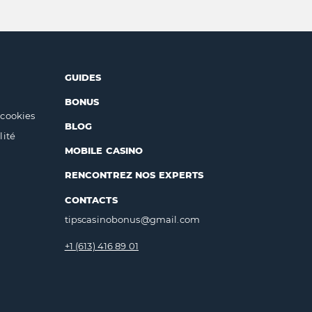
GUIDES
BONUS
 cookies
BLOG
lité
MOBILE CASINO
RENCONTREZ NOS EXPERTS
CONTACTS
tipscasinobonus@gmail.com
+1 (613) 416 89 01