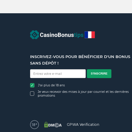
INSCRIVEZ-VOUS POUR BÉNÉFICIER D'UN BONUS
SANS DÉPÔT !
S'INSCRIRE
J'ai plus de 18 ans
Je veux recevoir des mises à jour par courriel et les dernières
promotions
GPWA Verification