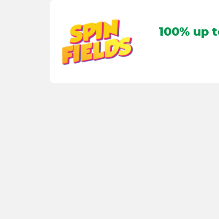
100% up t