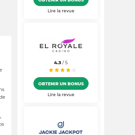
OBTENIR UN BONUS
Lire la revue
4.3
/ 5
e
OBTENIR UN BONUS
ns
Lire la revue
 de
,
ps