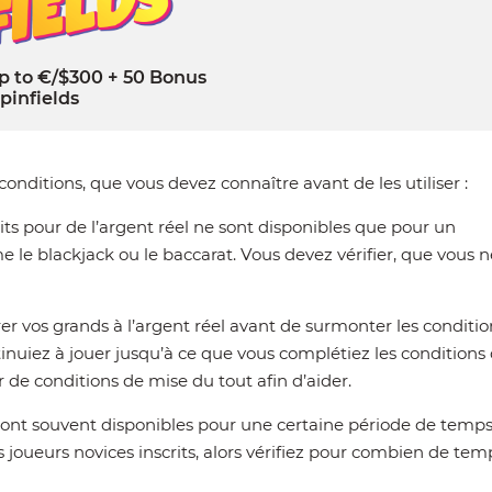
p to €/$300 + 50 Bonus
pinfields
ditions, que vous devez connaître avant de les utiliser :
s pour de l’argent réel ne sont disponibles que pour un
 le blackjack ou le baccarat. Vous devez vérifier, que vous n
er vos grands à l’argent réel avant de surmonter les conditio
inuiez à jouer jusqu’à ce que vous complétiez les conditions
r de conditions de mise du tout afin d’aider.
ont souvent disponibles pour une certaine période de temps
joueurs novices inscrits, alors vérifiez pour combien de tem