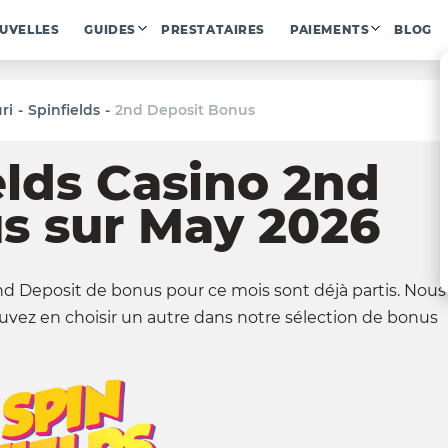
UVELLES
GUIDES
PRESTATAIRES
PAIEMENTS
BLOG
ri
Spinfields
2nd Deposit Bonus
elds Casino 2nd
s sur May 2026
nd Deposit de bonus pour ce mois sont déjà partis. Nous
ouvez en choisir un autre dans notre sélection de bonus