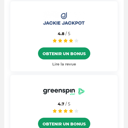
4.8
/ 5
OBTENIR UN BONUS
Lire la revue
4.7
/ 5
OBTENIR UN BONUS