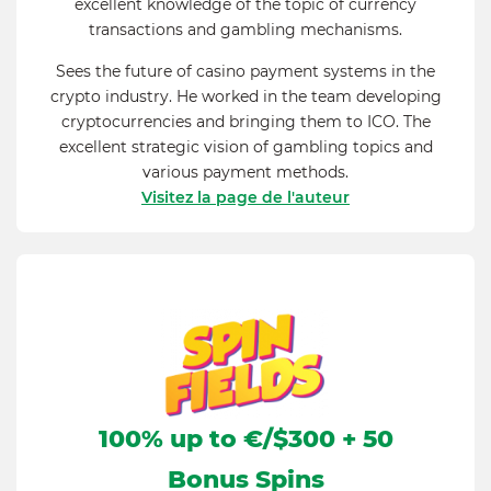
excellent knowledge of the topic of currency
transactions and gambling mechanisms.
Sees the future of casino payment systems in the
crypto industry. He worked in the team developing
cryptocurrencies and bringing them to ICO. The
excellent strategic vision of gambling topics and
various payment methods.
Visitez la page de l'auteur
100% up to €/$300 + 50
Bonus Spins