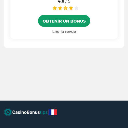
4.8
/ 5
OBTENIR UN BONUS
Lire la revue