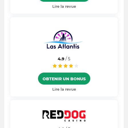
Lire la revue
4.9
/ 5
OBTENIR UN BONUS
Lire la revue