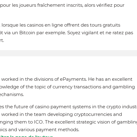
ur les joueurs fraîchement inscrits, alors vérifiez pour
, lorsque les casinos en ligne offrent des tours gratuits
via un Bitcoin par exemple. Soyez vigilant et ne ratez pas
t.
 worked in the divisions of ePayments. He has an excellent
owledge of the topic of currency transactions and gambling
chanisms.
es the future of casino payment systems in the crypto industr
 worked in the team developing cryptocurrencies and
inging them to ICO. The excellent strategic vision of gamblin
pics and various payment methods.