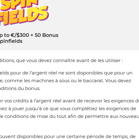
p to €/$300 + 50 Bonus
pinfields
tions, que vous devez connaître avant de les utiliser :
elds pour de l’argent réel ne sont disponibles que pour un
ie, comme les machines à sous ou le baccarat. Vous devez
nditions du bonus.
rer vos crédits à l’argent réel avant de recevoir les exigences 
uiez à jouer jusqu’à ce que vous complétiez les exigences de
de conditions de mise du tout afin de permettre aux nouvea
ouvent disponibles pour une certaine période de temps, de