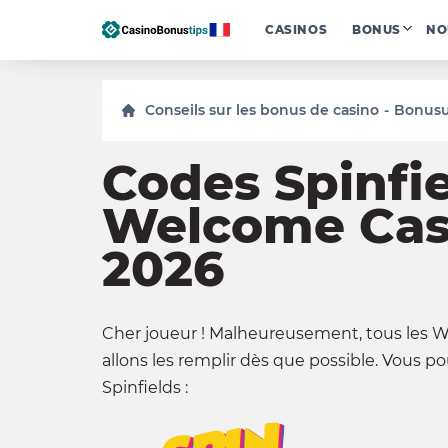
CASINOS
BONUS
NO
Conseils sur les bonus de casino
Bonusu
Codes Spinfi
Welcome Cas
2026
Cher joueur ! Malheureusement, tous les W
allons les remplir dès que possible. Vous p
Spinfields :