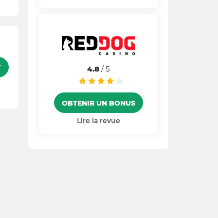
T
4.8
/ 5
OBTENIR UN BONUS
Lire la revue