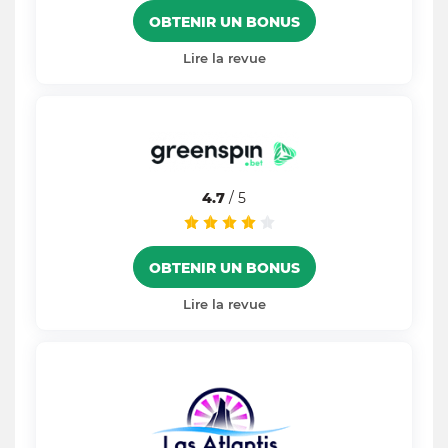
OBTENIR UN BONUS
Lire la revue
4.7
/ 5
OBTENIR UN BONUS
Lire la revue