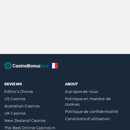
REVIEWS
ABOUT
Editor's Choice
A propos de nous
US Casinos
Politique en matière de
cookies
Australian Casinos
Politique de confidentialité
UK Casinos
Conditions d’utilisation
New Zealand Casinos
The Best Online Casinos in