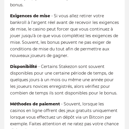
bonus.
Exigences de mise
- Si vous allez retirer votre
bankroll à l'argent réel avant de recevoir les exigences
de mise, le casino peut forcer que vous continuez à
jouer jusqu'à ce que vous complétiez les exigences de
mise. Souvent, les bonus peuvent ne pas exiger de
conditions de mise du tout afin de permettre aux
nouveaux joueurs de gagner.
Disponibilité
- Certains Stakezon sont souvent
disponibles pour une certaine période de temps, de
quelques jours à un mois ou même une année pour
les joueurs novices enregistrés, alors vérifiez pour
combien de temps ils sont disponibles pour le bonus.
Méthodes de paiement
- Souvent, lorsque les
casinos en ligne offrent des jeux gratuits uniquement
lorsque vous effectuez un dépôt via un Bitcoin par
exemple. Faites attention et ne ratez pas votre chance