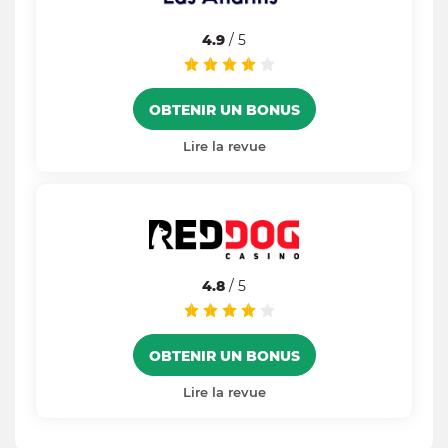
4.9
/ 5
OBTENIR UN BONUS
Lire la revue
4.8
/ 5
OBTENIR UN BONUS
Lire la revue