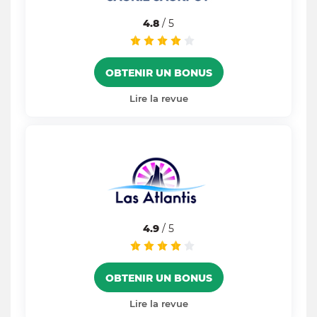
4.8
/ 5
OBTENIR UN BONUS
Lire la revue
4.9
/ 5
OBTENIR UN BONUS
Lire la revue