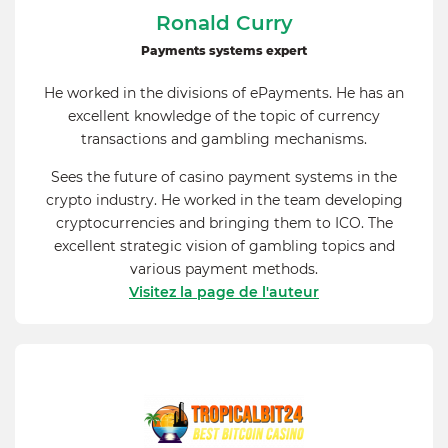
Ronald Curry
Payments systems expert
He worked in the divisions of ePayments. He has an
excellent knowledge of the topic of currency
transactions and gambling mechanisms.
Sees the future of casino payment systems in the
crypto industry. He worked in the team developing
cryptocurrencies and bringing them to ICO. The
excellent strategic vision of gambling topics and
various payment methods.
Visitez la page de l'auteur