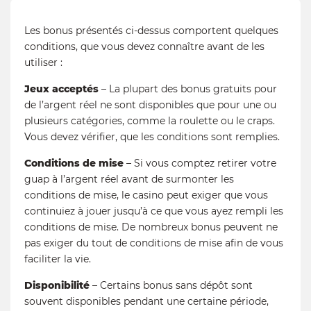
Les bonus présentés ci-dessus comportent quelques
conditions, que vous devez connaître avant de les
utiliser :
Jeux acceptés
– La plupart des bonus gratuits pour
de l’argent réel ne sont disponibles que pour une ou
plusieurs catégories, comme la roulette ou le craps.
Vous devez vérifier, que les conditions sont remplies.
Conditions de mise
– Si vous comptez retirer votre
guap à l’argent réel avant de surmonter les
conditions de mise, le casino peut exiger que vous
continuiez à jouer jusqu’à ce que vous ayez rempli les
conditions de mise. De nombreux bonus peuvent ne
pas exiger du tout de conditions de mise afin de vous
faciliter la vie.
Disponibilité
– Certains bonus sans dépôt sont
souvent disponibles pendant une certaine période,