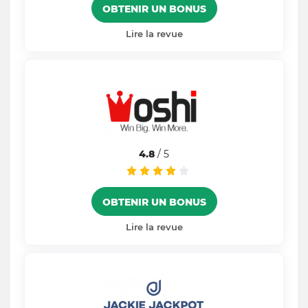
OBTENIR UN BONUS
Lire la revue
4.8
/ 5
OBTENIR UN BONUS
Lire la revue