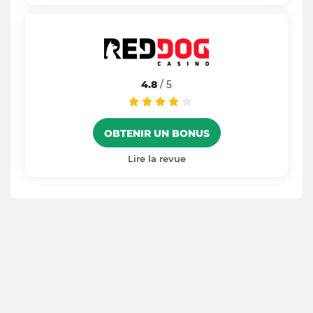
4.8
/ 5
OBTENIR UN BONUS
Lire la revue