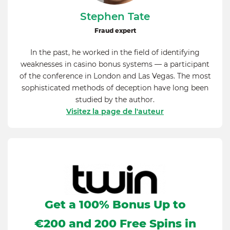
Stephen Tate
Fraud expert
In the past, he worked in the field of identifying
weaknesses in casino bonus systems — a participant
of the conference in London and Las Vegas. The most
sophisticated methods of deception have long been
studied by the author.
Visitez la page de l'auteur
Get a 100% Bonus Up to
€200 and 200 Free Spins in