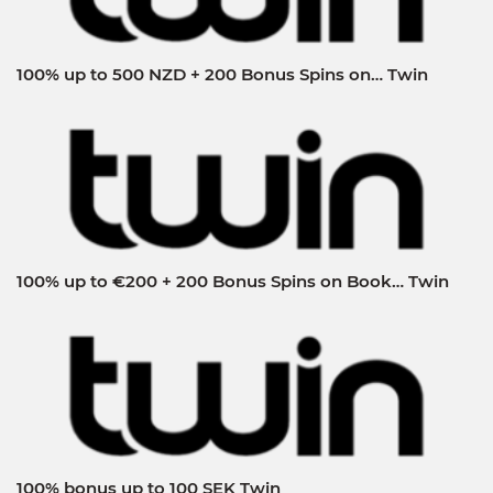
100% up to 500 NZD + 200 Bonus Spins on… Twin
100% up to €200 + 200 Bonus Spins on Book… Twin
100% bonus up to 100 SEK Twin