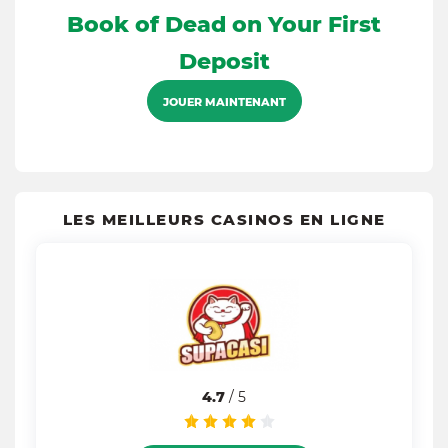
Book of Dead on Your First
Deposit
JOUER MAINTENANT
LES MEILLEURS CASINOS EN LIGNE
4.7
/ 5