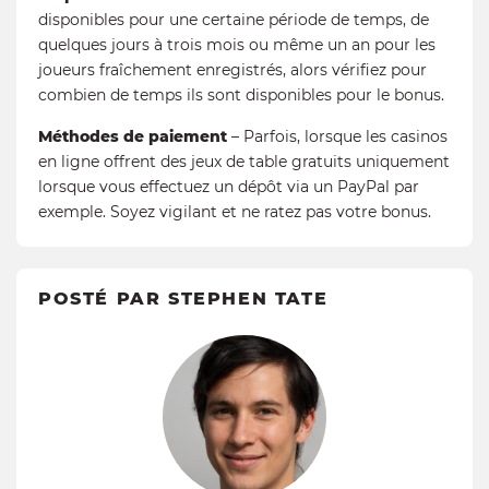
disponibles pour une certaine période de temps, de
quelques jours à trois mois ou même un an pour les
joueurs fraîchement enregistrés, alors vérifiez pour
combien de temps ils sont disponibles pour le bonus.
Méthodes de paiement
– Parfois, lorsque les casinos
en ligne offrent des jeux de table gratuits uniquement
lorsque vous effectuez un dépôt via un PayPal par
exemple. Soyez vigilant et ne ratez pas votre bonus.
POSTÉ PAR STEPHEN TATE