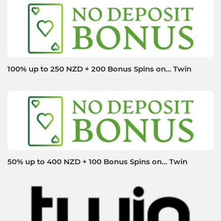
100% up to 250 NZD + 200 Bonus Spins on… Twin
50% up to 400 NZD + 100 Bonus Spins on… Twin