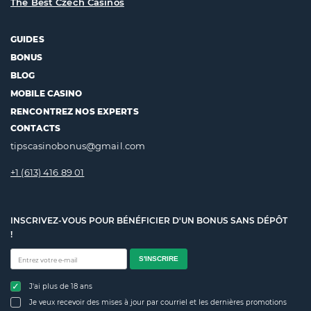
The Best Czech Casinos
GUIDES
BONUS
BLOG
MOBILE CASINO
RENCONTREZ NOS EXPERTS
CONTACTS
tipscasinobonus@gmail.com
+1 (613) 416 89 01
INSCRIVEZ-VOUS POUR BÉNÉFICIER D'UN BONUS SANS DÉPÔT
!
S'INSCRIRE
J'ai plus de 18 ans
Je veux recevoir des mises à jour par courriel et les dernières promotions