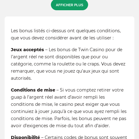
AFFICHER PLUS
Les bonus listés ci-dessus ont quelques conditions,
que vous devez considérer avant de les utiliser :
Jeux acceptés
– Les bonus de Twin Casino pour de
l’argent réel ne sont disponibles que pour ou
catégorie, comme la roulette ou le craps. Vous devez
remarquer, que vous ne jouez qu’aux jeux qui sont
autorisés.
Conditions de mise
– Si vous comptez retirer votre
guap à l’argent réel avant d’avoir rempli les
conditions de mise, le casino peut exiger que vous
continuiez à jouer jusqu’à ce que vous ayez rempli les
conditions de mise. Parfois, les bonus peuvent ne pas
avoir d’exigences de mise du tout afin d’aider.
Disponibilité
– Certains codes de bonus sont souvent