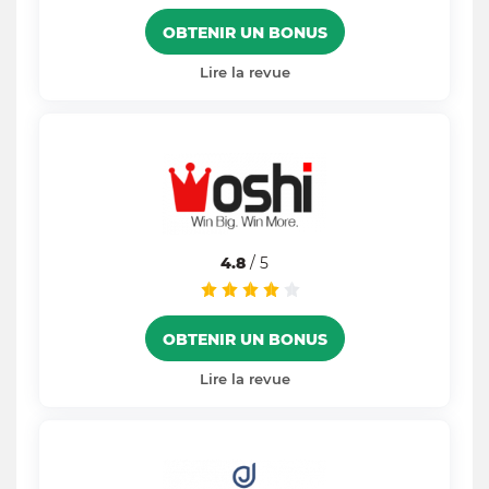
OBTENIR UN BONUS
Lire la revue
4.8
/ 5
OBTENIR UN BONUS
Lire la revue