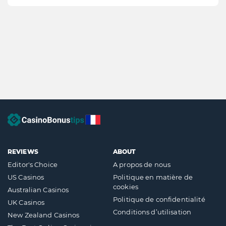
REVIEWS
ABOUT
Editor's Choice
A propos de nous
US Casinos
Politique en matière de
cookies
Australian Casinos
Politique de confidentialité
UK Casinos
Conditions d’utilisation
New Zealand Casinos