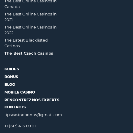
The Best Online Casinos in
Canada
The Best Online Casinos in
2021
The Best Online Casinos in
2022
The Latest Blacklisted
Casinos
The Best Czech Casinos
GUIDES
BONUS
BLOG
MOBILE CASINO
RENCONTREZ NOS EXPERTS
CONTACTS
tipscasinobonus@gmail.com
+1 (613) 416 89 01