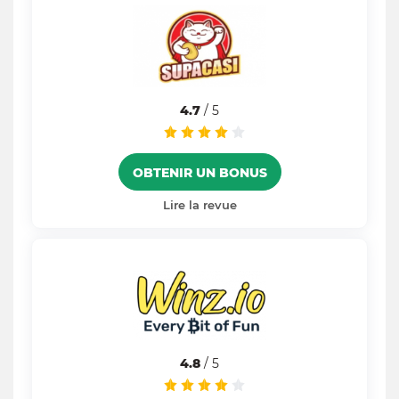
4.7
/ 5
OBTENIR UN BONUS
Lire la revue
4.8
/ 5