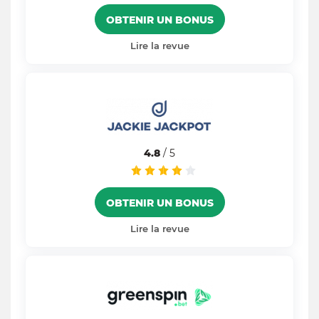
OBTENIR UN BONUS
Lire la revue
4.8
/ 5
OBTENIR UN BONUS
Lire la revue