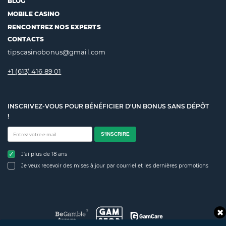
BLOG
MOBILE CASINO
RENCONTREZ NOS EXPERTS
CONTACTS
tipscasinobonus@gmail.com
+1 (613) 416 89 01
INSCRIVEZ-VOUS POUR BÉNÉFICIER D'UN BONUS SANS DÉPÔT
!
S'INSCRIRE
J'ai plus de 18 ans
Je veux recevoir des mises à jour par courriel et les dernières promotions