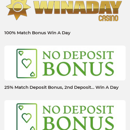
100% Match Bonus Win A Day
25% Match Deposit Bonus, 2nd Deposit… Win A Day