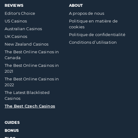
REVIEWS
ABOUT
Editor's Choice
A propos de nous
US Casinos
Politique en matière de
cookies
Australian Casinos
Politique de confidentialité
UK Casinos
Conditions d’utilisation
New Zealand Casinos
The Best Online Casinos in
Canada
The Best Online Casinos in
2021
The Best Online Casinos in
2022
The Latest Blacklisted
Casinos
The Best Czech Casinos
GUIDES
BONUS