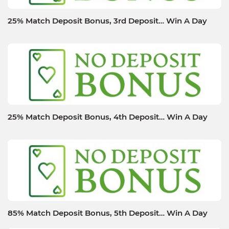
25% Match Deposit Bonus, 3rd Deposit… Win A Day
25% Match Deposit Bonus, 4th Deposit… Win A Day
85% Match Deposit Bonus, 5th Deposit… Win A Day