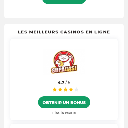
LES MEILLEURS CASINOS EN LIGNE
4.7
/ 5
OBTENIR UN BONUS
Lire la revue