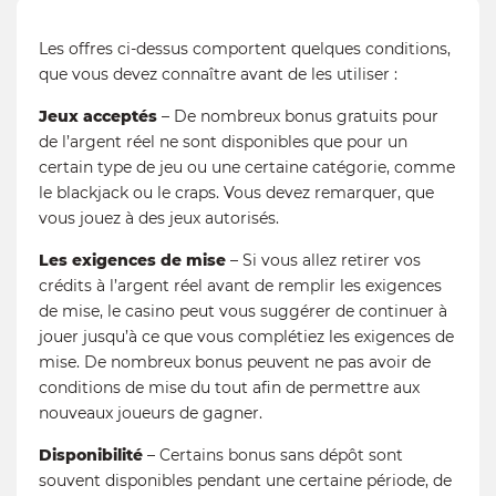
Les offres ci-dessus comportent quelques conditions,
que vous devez connaître avant de les utiliser :
Jeux acceptés
– De nombreux bonus gratuits pour
de l’argent réel ne sont disponibles que pour un
certain type de jeu ou une certaine catégorie, comme
le blackjack ou le craps. Vous devez remarquer, que
vous jouez à des jeux autorisés.
Les exigences de mise
– Si vous allez retirer vos
crédits à l’argent réel avant de remplir les exigences
de mise, le casino peut vous suggérer de continuer à
jouer jusqu’à ce que vous complétiez les exigences de
mise. De nombreux bonus peuvent ne pas avoir de
conditions de mise du tout afin de permettre aux
nouveaux joueurs de gagner.
Disponibilité
– Certains bonus sans dépôt sont
souvent disponibles pendant une certaine période, de