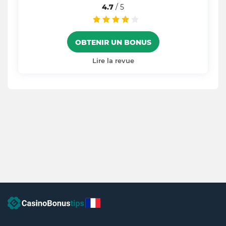
4.7
/ 5
OBTENIR UN BONUS
Lire la revue