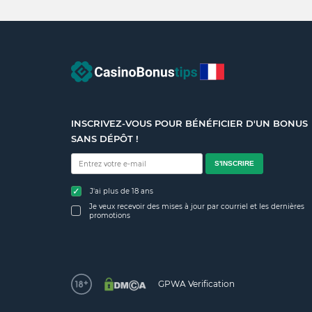
INSCRIVEZ-VOUS POUR BÉNÉFICIER D'UN BONUS
SANS DÉPÔT !
S'INSCRIRE
J'ai plus de 18 ans
Je veux recevoir des mises à jour par courriel et les dernières
promotions
GPWA Verification