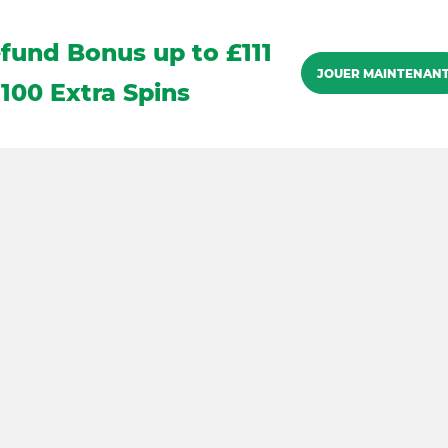
fund Bonus up to £111
JOUER MAINTENAN
 100 Extra Spins