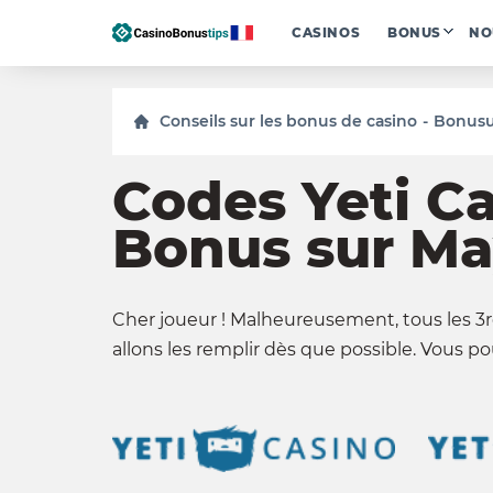
CASINOS
BONUS
NO
Conseils sur les bonus de casino
Bonusu
Codes Yeti Ca
Bonus sur Ma
Cher joueur ! Malheureusement, tous les 3r
allons les remplir dès que possible. Vous po