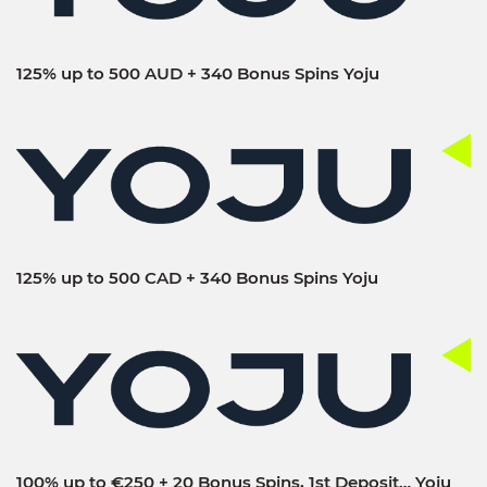
125% up to 500 AUD + 340 Bonus Spins Yoju
125% up to 500 CAD + 340 Bonus Spins Yoju
100% up to €250 + 20 Bonus Spins, 1st Deposit… Yoju