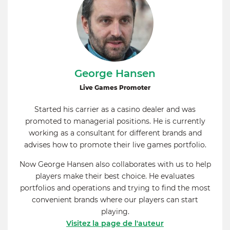
George Hansen
Live Games Promoter
Started his carrier as a casino dealer and was
promoted to managerial positions. He is currently
working as a consultant for different brands and
advises how to promote their live games portfolio.
Now George Hansen also collaborates with us to help
players make their best choice. He evaluates
portfolios and operations and trying to find the most
convenient brands where our players can start
playing.
Visitez la page de l'auteur