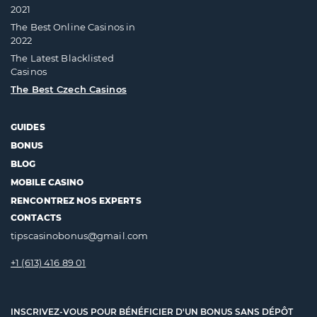
2021
The Best Online Casinos in
2022
The Latest Blacklisted
Casinos
The Best Czech Casinos
GUIDES
BONUS
BLOG
MOBILE CASINO
RENCONTREZ NOS EXPERTS
CONTACTS
tipscasinobonus@gmail.com
+1 (613) 416 89 01
INSCRIVEZ-VOUS POUR BÉNÉFICIER D'UN BONUS SANS DÉPÔT