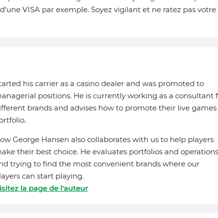
 d’une VISA par exemple. Soyez vigilant et ne ratez pas votre
tarted his carrier as a casino dealer and was promoted to
anagerial positions. He is currently working as a consultant 
ifferent brands and advises how to promote their live games
ortfolio.
ow George Hansen also collaborates with us to help players
ake their best choice. He evaluates portfolios and operation
nd trying to find the most convenient brands where our
layers can start playing.
isitez la page de l'auteur