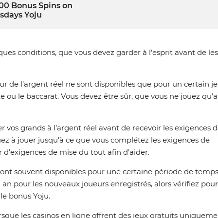
500 Bonus Spins on
days Yoju
ques conditions, que vous devez garder à l’esprit avant de les
ur de l’argent réel ne sont disponibles que pour un certain j
e ou le baccarat. Vous devez être sûr, que vous ne jouez qu’
rer vos grands à l’argent réel avant de recevoir les exigences 
uez à jouer jusqu’à ce que vous complétez les exigences de
r d’exigences de mise du tout afin d’aider.
ont souvent disponibles pour une certaine période de temps
n pour les nouveaux joueurs enregistrés, alors vérifiez pour
le bonus Yoju.
rsque les casinos en ligne offrent des jeux gratuits uniquem