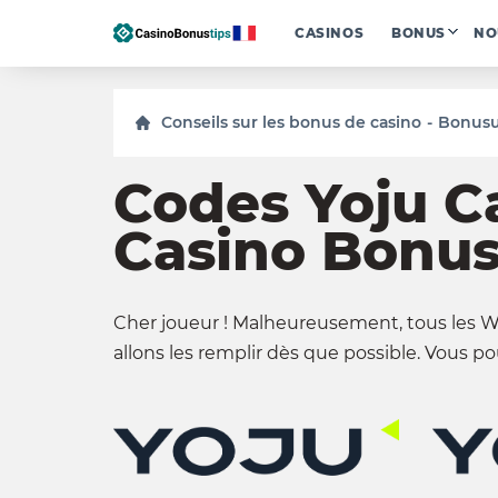
CASINOS
BONUS
NO
Conseils sur les bonus de casino
Bonusu
Codes Yoju 
Casino Bonus
Cher joueur ! Malheureusement, tous les W
allons les remplir dès que possible. Vous p