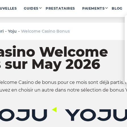
UVELLES
GUIDES
PRESTATAIRES
PAIEMENTS
BLOG
ri
Yoju
Welcome Casino Bonus
Casino Welcome
 sur May 2026
elcome Casino de bonus pour ce mois sont déjà partis.
ouvez en choisir un autre dans notre sélection de bonus Y