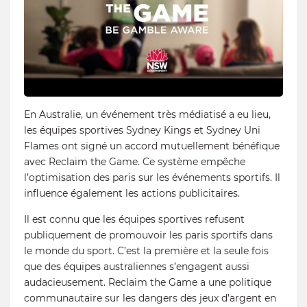
En Australie, un événement très médiatisé a eu lieu,
les équipes sportives Sydney Kings et Sydney Uni
Flames ont signé un accord mutuellement bénéfique
avec Reclaim the Game. Ce système empêche
l’optimisation des paris sur les événements sportifs. Il
influence également les actions publicitaires.
Il est connu que les équipes sportives refusent
publiquement de promouvoir les paris sportifs dans
le monde du sport. C’est la première et la seule fois
que des équipes australiennes s’engagent aussi
audacieusement. Reclaim the Game a une politique
communautaire sur les dangers des jeux d’argent en