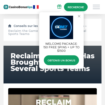
RECHERCHE
Conseils sur les bonus de casino
Nouvelles
Reclaim the Game Has Brought Together Several
Sports Teams
WELCOME PACKAGE:
150 FREE SPINS + UP TO
$1500
Reclaim the Game Has
Brought Together
OBTENIR UN BONUS
Several Sports Teams