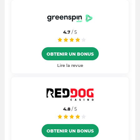
4.7
/ 5
OBTENIR UN BONUS
Lire la revue
4.8
/ 5
OBTENIR UN BONUS