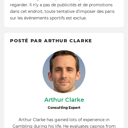
regarder. Il n’y a pas de publicités et de promotions
dans cet endroit, toute tentative d’imposer des paris
sur les événements sportifs est exclue.
POSTÉ PAR ARTHUR CLARKE
Arthur Clarke
Consulting Expert
Arthur Clarke has gained lots of experience in
Gambling during his life. He evaluates casinos from