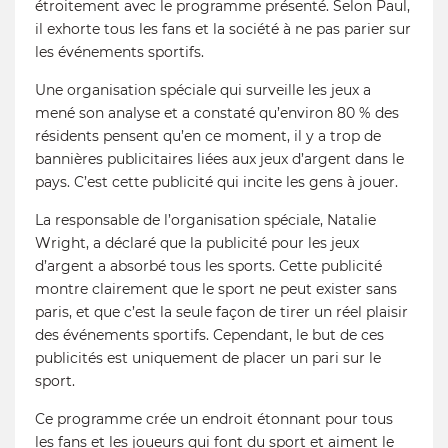
étroitement avec le programme présenté. Selon Paul,
il exhorte tous les fans et la société à ne pas parier sur
les événements sportifs.
Une organisation spéciale qui surveille les jeux a
mené son analyse et a constaté qu’environ 80 % des
résidents pensent qu’en ce moment, il y a trop de
bannières publicitaires liées aux jeux d’argent dans le
pays. C’est cette publicité qui incite les gens à jouer.
La responsable de l’organisation spéciale, Natalie
Wright, a déclaré que la publicité pour les jeux
d’argent a absorbé tous les sports. Cette publicité
montre clairement que le sport ne peut exister sans
paris, et que c’est la seule façon de tirer un réel plaisir
des événements sportifs. Cependant, le but de ces
publicités est uniquement de placer un pari sur le
sport.
Ce programme crée un endroit étonnant pour tous
les fans et les joueurs qui font du sport et aiment le