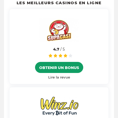
LES MEILLEURS CASINOS EN LIGNE
4.7
/ 5
OBTENIR UN BONUS
Lire la revue