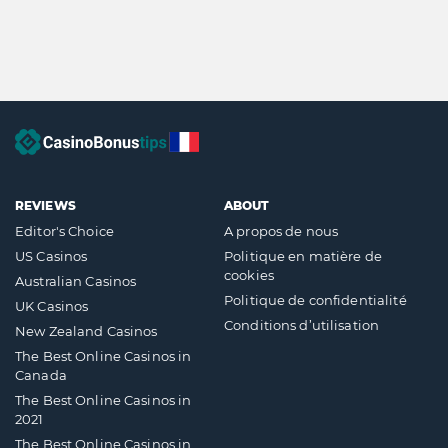
REVIEWS
ABOUT
Editor's Choice
A propos de nous
US Casinos
Politique en matière de
cookies
Australian Casinos
Politique de confidentialité
UK Casinos
Conditions d’utilisation
New Zealand Casinos
The Best Online Casinos in
Canada
The Best Online Casinos in
2021
The Best Online Casinos in