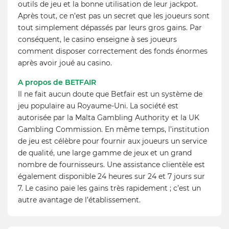
outils de jeu et la bonne utilisation de leur jackpot.
Après tout, ce n’est pas un secret que les joueurs sont
tout simplement dépassés par leurs gros gains. Par
conséquent, le casino enseigne à ses joueurs
comment disposer correctement des fonds énormes
après avoir joué au casino.
A propos de BETFAIR
Il ne fait aucun doute que Betfair est un système de
jeu populaire au Royaume-Uni. La société est
autorisée par la Malta Gambling Authority et la UK
Gambling Commission. En même temps, l’institution
de jeu est célèbre pour fournir aux joueurs un service
de qualité, une large gamme de jeux et un grand
nombre de fournisseurs. Une assistance clientèle est
également disponible 24 heures sur 24 et 7 jours sur
7. Le casino paie les gains très rapidement ; c’est un
autre avantage de l’établissement.