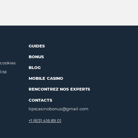
GUIDES
BONUS
 cookies
BLOG
lité
MOBILE CASINO
RENCONTREZ NOS EXPERTS
CONTACTS
tipscasinobonus@gmail.com
+1 (613) 416 89 01