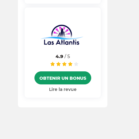
4.9
/ 5
OBTENIR UN BONUS
Lire la revue