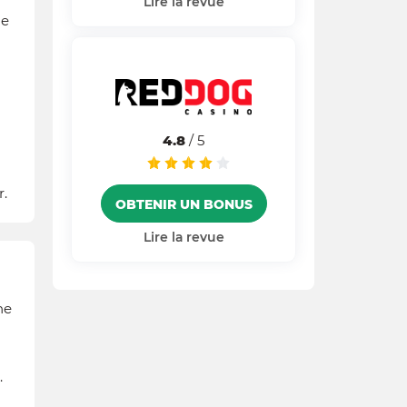
Lire la revue
ne
4.8
/ 5
r.
OBTENIR UN BONUS
Lire la revue
he
.