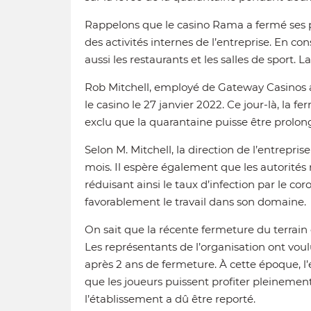
Rappelons que le casino Rama a fermé ses p
des activités internes de l’entreprise. En c
aussi les restaurants et les salles de sport. 
Rob Mitchell, employé de Gateway Casinos an
le casino le 27 janvier 2022. Ce jour-là, la fe
exclu que la quarantaine puisse être prol
Selon M. Mitchell, la direction de l’entrepris
mois. Il espère également que les autorités r
réduisant ainsi le taux d’infection par le cor
favorablement le travail dans son domaine.
On sait que la récente fermeture du terrain d
Les représentants de l’organisation ont vou
après 2 ans de fermeture. À cette époque, l’
que les joueurs puissent profiter pleinemen
l’établissement a dû être reporté.