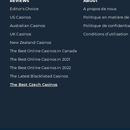
REVIEWS
ABOUT
Editor's Choice
A propos de nous
US Casinos
Politique en matière de
Australian Casinos
Politique de confidentia
UK Casinos
Conditions d’utilisation
New Zealand Casinos
The Best Online Casinos in Canada
The Best Online Casinos in 2021
The Best Online Casinos in 2022
The Latest Blacklisted Casinos
The Best Czech Casinos