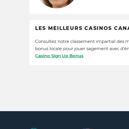
LES MEILLEURS CASINOS CAN
Consultez notre classement impartial des mei
bonus locale pour jouer sagement avec d'éno
Casino Sign Up Bonus