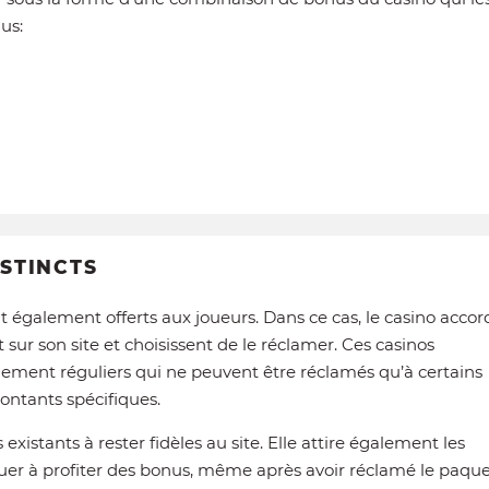
us:
STINCTS
également offerts aux joueurs. Dans ce cas, le casino accor
sur son site et choisissent de le réclamer. Ces casinos
ment réguliers qui ne peuvent être réclamés qu’à certains
ontants spécifiques.
istants à rester fidèles au site. Elle attire également les
nuer à profiter des bonus, même après avoir réclamé le paqu