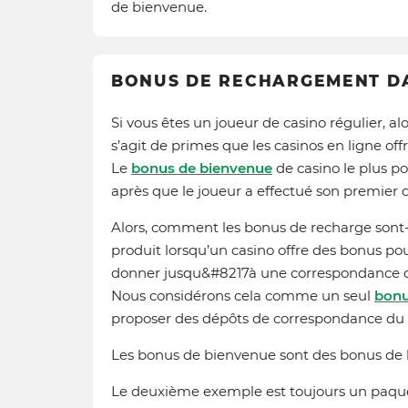
de bienvenue.
BONUS DE RECHARGEMENT DA
Si vous êtes un joueur de casino régulier, a
s’agit de primes que les casinos en ligne offr
Le
bonus de bienvenue
de casino le plus po
après que le joueur a effectué son premier 
Alors, comment les bonus de recharge sont-il
produit lorsqu’un casino offre des bonus po
donner jusqu&#8217à une correspondance d
Nous considérons cela comme un seul
bonu
proposer des dépôts de correspondance du p
Les bonus de bienvenue sont des bonus de
Le deuxième exemple est toujours un paque