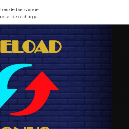
ffres de bienvenue
 bonus de recharge