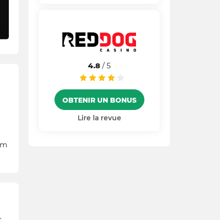
4.8
/ 5
OBTENIR UN BONUS
Lire la revue
orm
s