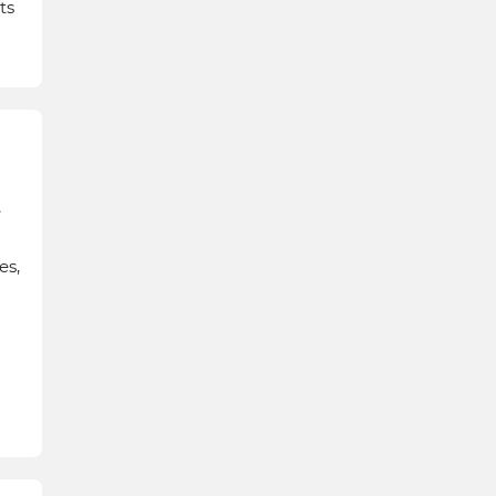
ts
e
es,
n