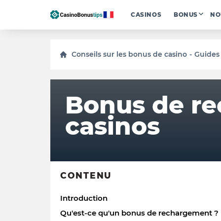
CASINOS
BONUS
NO
Conseils sur les bonus de casino
Guides
Bonus de r
casinos
CONTENU
Introduction
Qu'est-ce qu'un bonus de rechargement ?