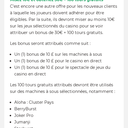
C’est encore une autre offre pour les nouveaux clients
à laquelle les joueurs doivent adhérer pour être
éligibles. Par la suite, ils devront miser au moins 10€
sur les jeux sélectionnés du casino pour se voir
attribuer un bonus de 30€ + 100 tours gratuits.
Les bonus seront attribués comme suit :
Un (1) bonus de 10 £ sur les machines à sous
Un (1) bonus de 10 £ pour le casino en direct
Un (1) bonus de 10 £ pour le spectacle de jeux du
casino en direct
Les 100 tours gratuits attribués devront être utilisés
sur des machines à sous sélectionnées, notamment :
Aloha : Cluster Pays
BerryBurst
Joker Pro
Jumanji