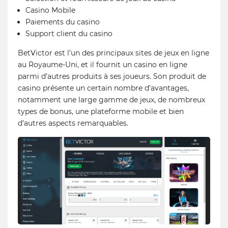
Casino Mobile
Paiements du casino
Support client du casino
BetVictor est l’un des principaux sites de jeux en ligne
au Royaume-Uni, et il fournit un casino en ligne
parmi d’autres produits à ses joueurs. Son produit de
casino présente un certain nombre d’avantages,
notamment une large gamme de jeux, de nombreux
types de bonus, une plateforme mobile et bien
d’autres aspects remarquables.