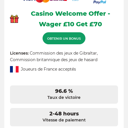
Casino Welcome Offer -
Wager £10 Get £70
OBTENIR UN BONUS
Licenses:
Commission des jeux de Gibraltar,
Commission britannique des jeux de hasard
Joueurs de France acceptés
96.6 %
Taux de victoire
2-48 hours
Vitesse de paiement