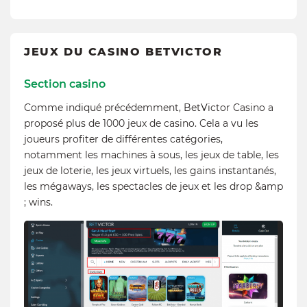
JEUX DU CASINO BETVICTOR
Section casino
Comme indiqué précédemment, BetVictor Casino a
proposé plus de 1000 jeux de casino. Cela a vu les
joueurs profiter de différentes catégories,
notamment les machines à sous, les jeux de table, les
jeux de loterie, les jeux virtuels, les gains instantanés,
les mégaways, les spectacles de jeux et les drop &amp
; wins.