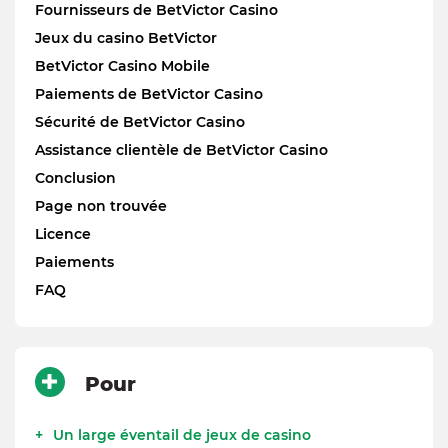
Fournisseurs de BetVictor Casino
Jeux du casino BetVictor
BetVictor Casino Mobile
Paiements de BetVictor Casino
Sécurité de BetVictor Casino
Assistance clientèle de BetVictor Casino
Conclusion
Page non trouvée
Licence
Paiements
FAQ
Pour
Un large éventail de jeux de casino