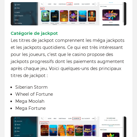
Catégorie de jackpot
Les titres de jackpot comprennent les méga jackpots
et les jackpots quotidiens. Ce qui est très intéressant
pour les joueurs, c’est que le casino propose des
jackpots progressifs dont les paiements augmentent
après chaque jeu. Voici quelques-uns des principaux
titres de jackpot :
Siberian Storm
Wheel of Fortune
Mega Moolah
Mega Fortune