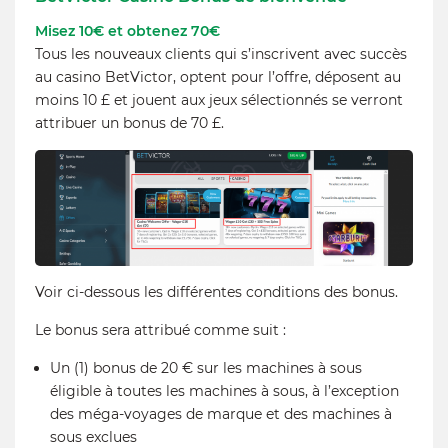
Misez 10€ et obtenez 70€
Tous les nouveaux clients qui s’inscrivent avec succès
au casino BetVictor, optent pour l’offre, déposent au
moins 10 £ et jouent aux jeux sélectionnés se verront
attribuer un bonus de 70 £.
Voir ci-dessous les différentes conditions des bonus.
Le bonus sera attribué comme suit :
Un (1) bonus de 20 € sur les machines à sous
éligible à toutes les machines à sous, à l’exception
des méga-voyages de marque et des machines à
sous exclues