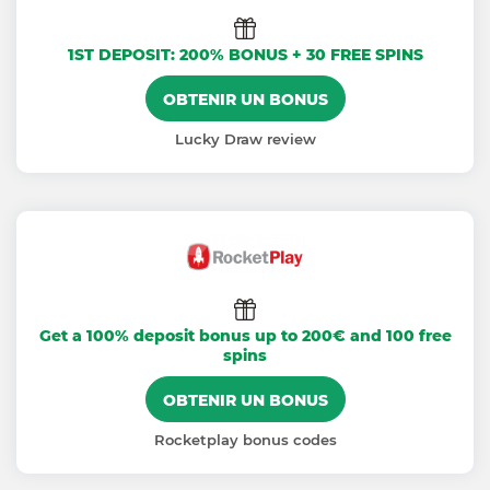
1ST DEPOSIT: 200% BONUS + 30 FREE SPINS
OBTENIR UN BONUS
Lucky Draw review
Get a 100% deposit bonus up to 200€ and 100 free
spins
OBTENIR UN BONUS
Rocketplay bonus codes