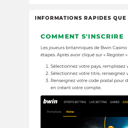
INFORMATIONS RAPIDES QUE
COMMENT S'INSCRIRE
Les joueurs britanniques de Bwin Casino p
étapes. Après avoir cliqué sur « Register »
Sélectionnez votre pays, remplissez v
Sélectionnez votre titre, renseignez
Renseignez votre code postal pour dé
en créant votre compte.