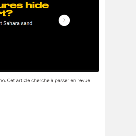
o. Cet article cherche à passer en revue