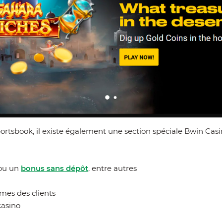
tsbook, il existe également une section spéciale Bwin Casin
 ou un
bonus sans dépôt
, entre autres
mes des clients
casino