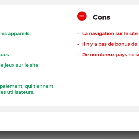
Cons
les appareils.
La navigation sur le site
Il n'y a pas de bonus d
gues
De nombreux pays ne so
jeux sur le site
 paiement, qui tiennent
s utilisateurs.