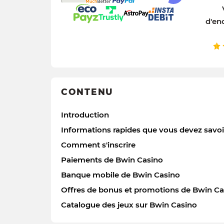
d'en
CONTENU
Introduction
Informations rapides que vous devez savoi
Comment s'inscrire
Paiements de Bwin Casino
Banque mobile de Bwin Casino
Offres de bonus et promotions de Bwin Ca
Catalogue des jeux sur Bwin Casino