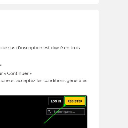
ssus d’inscription est divisé en trois
”
ur « Continuer »
hone et acceptez les conditions générales