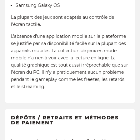
Samsung Galaxy OS
La plupart des jeux sont adaptés au contrôle de
l’écran tactile.
L’absence d’une application mobile sur la plateforme
se justifie par sa disponibilité facile sur la plupart des
appareils mobiles. La collection de jeux en mode
mobile n’a rien à voir avec la lecture en ligne. La
qualité graphique est tout aussi irréprochable que sur
l’écran du PC. Il n’y a pratiquement aucun problème
pendant le gameplay comme les freezes, les retards
et le streaming.
DÉPÔTS / RETRAITS ET MÉTHODES
DE PAIEMENT