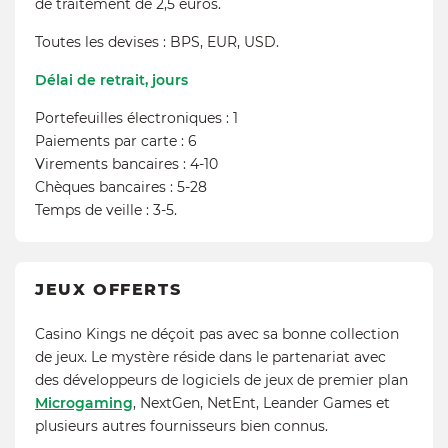
de traitement de 2,5 euros.
Toutes les devises : BPS, EUR, USD.
Délai de retrait, jours
Portefeuilles électroniques : 1
Paiements par carte : 6
Virements bancaires : 4-10
Chèques bancaires : 5-28
Temps de veille : 3-5.
JEUX OFFERTS
Casino Kings ne déçoit pas avec sa bonne collection
de jeux. Le mystère réside dans le partenariat avec
des développeurs de logiciels de jeux de premier plan
Microgaming
, NextGen, NetEnt, Leander Games et
plusieurs autres fournisseurs bien connus.