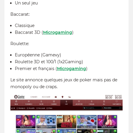
Un seul jeu
Baccarat:
Classique
Baccarat 3D (
Microgaming
)
Roulette:
Européenne (Gamevy)
Roulette 3D et 100/1 (1x2Gaming)
Premier et français (
Microgaming
)
Le site annonce quelques jeux de poker mais pas de
monopoly ou de craps.