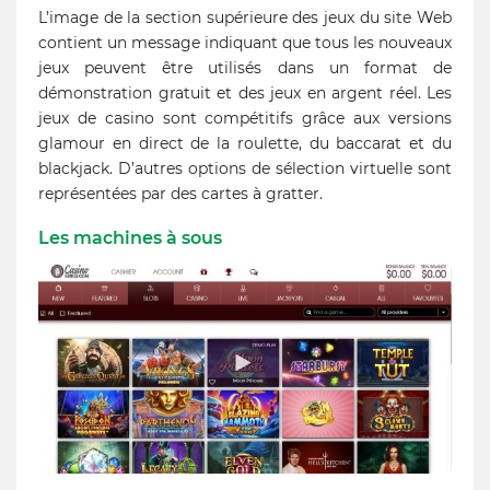
L’image de la section supérieure des jeux du site Web
contient un message indiquant que tous les nouveaux
jeux peuvent être utilisés dans un format de
démonstration gratuit et des jeux en argent réel. Les
jeux de casino sont compétitifs grâce aux versions
glamour en direct de la roulette, du baccarat et du
blackjack. D’autres options de sélection virtuelle sont
représentées par des cartes à gratter.
Les machines à sous