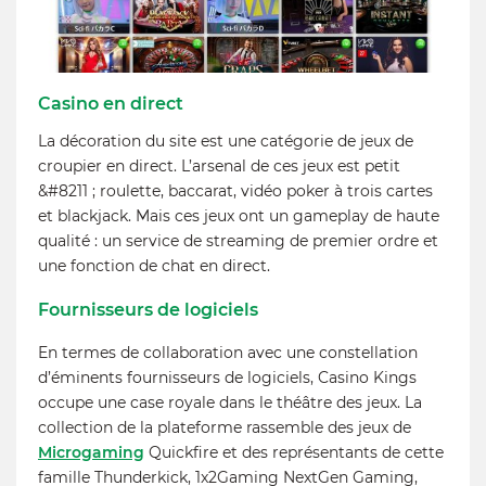
Casino en direct
La décoration du site est une catégorie de jeux de
croupier en direct. L’arsenal de ces jeux est petit
&#8211 ; roulette, baccarat, vidéo poker à trois cartes
et blackjack. Mais ces jeux ont un gameplay de haute
qualité : un service de streaming de premier ordre et
une fonction de chat en direct.
Fournisseurs de logiciels
En termes de collaboration avec une constellation
d’éminents fournisseurs de logiciels, Casino Kings
occupe une case royale dans le théâtre des jeux. La
collection de la plateforme rassemble des jeux de
Microgaming
Quickfire et des représentants de cette
famille Thunderkick, 1x2Gaming NextGen Gaming,