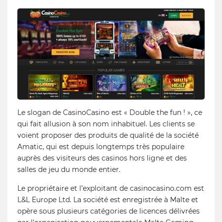
Le slogan de CasinoCasino est « Double the fun ! », ce
qui fait allusion à son nom inhabituel. Les clients se
voient proposer des produits de qualité de la société
Amatic, qui est depuis longtemps très populaire
auprès des visiteurs des casinos hors ligne et des
salles de jeu du monde entier.
Le propriétaire et l’exploitant de casinocasino.com est
L&L Europe Ltd. La société est enregistrée à Malte et
opère sous plusieurs catégories de licences délivrées