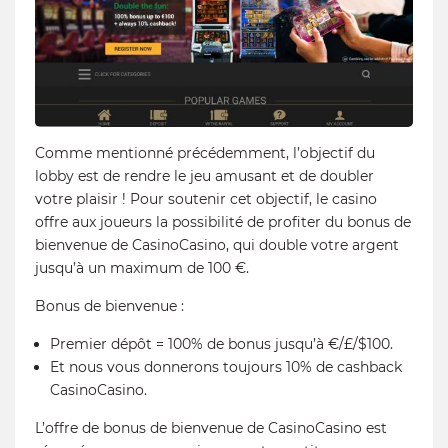
Comme mentionné précédemment, l’objectif du
lobby est de rendre le jeu amusant et de doubler
votre plaisir ! Pour soutenir cet objectif, le casino
offre aux joueurs la possibilité de profiter du bonus de
bienvenue de CasinoCasino, qui double votre argent
jusqu’à un maximum de 100 €.
Bonus de bienvenue :
Premier dépôt = 100% de bonus jusqu’à €/£/$100.
Et nous vous donnerons toujours 10% de cashback
CasinoCasino.
L’offre de bonus de bienvenue de CasinoCasino est