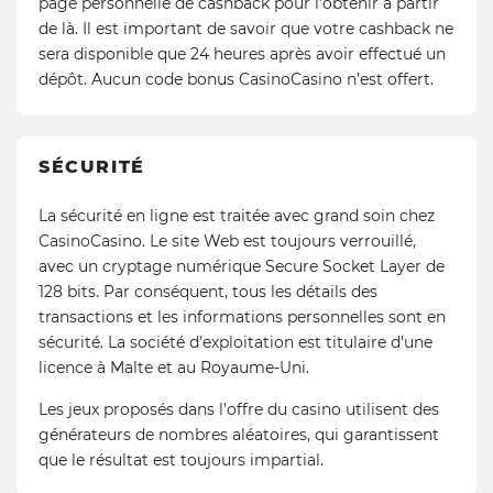
page personnelle de cashback pour l’obtenir à partir
de là. Il est important de savoir que votre cashback ne
sera disponible que 24 heures après avoir effectué un
dépôt. Aucun code bonus CasinoCasino n’est offert.
SÉCURITÉ
La sécurité en ligne est traitée avec grand soin chez
CasinoCasino. Le site Web est toujours verrouillé,
avec un cryptage numérique Secure Socket Layer de
128 bits. Par conséquent, tous les détails des
transactions et les informations personnelles sont en
sécurité. La société d’exploitation est titulaire d’une
licence à Malte et au Royaume-Uni.
Les jeux proposés dans l’offre du casino utilisent des
générateurs de nombres aléatoires, qui garantissent
que le résultat est toujours impartial.