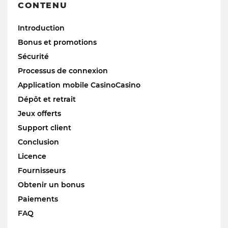
CONTENU
Introduction
Bonus et promotions
Sécurité
Processus de connexion
Application mobile CasinoCasino
Dépôt et retrait
Jeux offerts
Support client
Conclusion
Licence
Fournisseurs
Obtenir un bonus
Paiements
FAQ