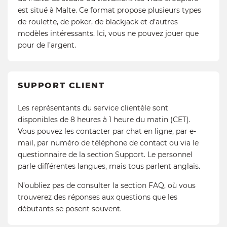
est situé à Malte. Ce format propose plusieurs types
de roulette, de poker, de blackjack et d’autres
modèles intéressants. Ici, vous ne pouvez jouer que
pour de l’argent.
SUPPORT CLIENT
Les représentants du service clientèle sont
disponibles de 8 heures à 1 heure du matin (CET).
Vous pouvez les contacter par chat en ligne, par e-
mail, par numéro de téléphone de contact ou via le
questionnaire de la section Support. Le personnel
parle différentes langues, mais tous parlent anglais.
N’oubliez pas de consulter la section FAQ, où vous
trouverez des réponses aux questions que les
débutants se posent souvent.