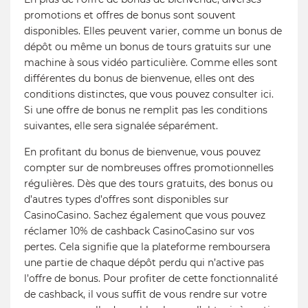
promotions et offres de bonus sont souvent
disponibles. Elles peuvent varier, comme un bonus de
dépôt ou même un bonus de tours gratuits sur une
machine à sous vidéo particulière. Comme elles sont
différentes du bonus de bienvenue, elles ont des
conditions distinctes, que vous pouvez consulter ici.
Si une offre de bonus ne remplit pas les conditions
suivantes, elle sera signalée séparément.
En profitant du bonus de bienvenue, vous pouvez
compter sur de nombreuses offres promotionnelles
régulières. Dès que des tours gratuits, des bonus ou
d’autres types d’offres sont disponibles sur
CasinoCasino. Sachez également que vous pouvez
réclamer 10% de cashback CasinoCasino sur vos
pertes. Cela signifie que la plateforme remboursera
une partie de chaque dépôt perdu qui n’active pas
l’offre de bonus. Pour profiter de cette fonctionnalité
de cashback, il vous suffit de vous rendre sur votre