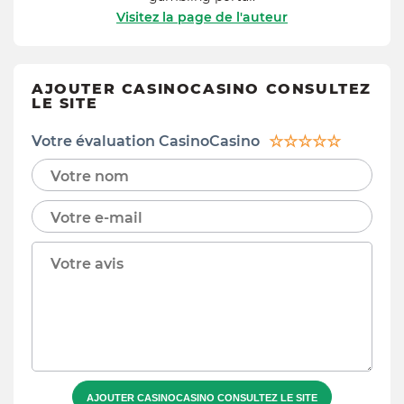
Visitez la page de l'auteur
AJOUTER CASINOCASINO CONSULTEZ
LE SITE
Votre évaluation CasinoCasino
☆
☆
☆
☆
☆
AJOUTER CASINOCASINO CONSULTEZ LE SITE