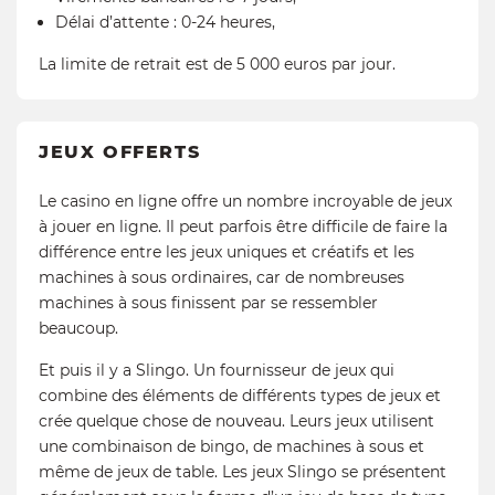
Délai d’attente : 0-24 heures,
La limite de retrait est de 5 000 euros par jour.
JEUX OFFERTS
Le casino en ligne offre un nombre incroyable de jeux
à jouer en ligne. Il peut parfois être difficile de faire la
différence entre les jeux uniques et créatifs et les
machines à sous ordinaires, car de nombreuses
machines à sous finissent par se ressembler
beaucoup.
Et puis il y a Slingo. Un fournisseur de jeux qui
combine des éléments de différents types de jeux et
crée quelque chose de nouveau. Leurs jeux utilisent
une combinaison de bingo, de machines à sous et
même de jeux de table. Les jeux Slingo se présentent