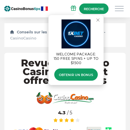
RECHERCHE
Conseils sur les bonus de casino
Critiques
CasinoCasino
WELCOME PACKAGE:
150 FREE SPINS + UP TO
Revue du Casino
$1500
CasinoCasino et
OBTENIR UN BONUS
offres de bonus
4.3
/ 5