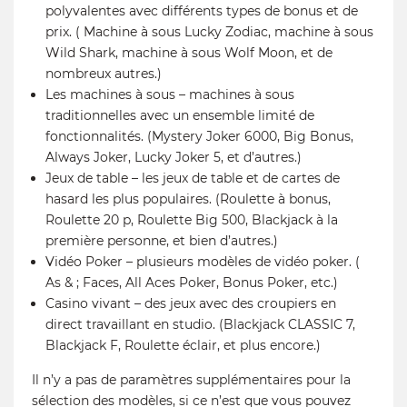
polyvalentes avec différents types de bonus et de
prix. ( Machine à sous Lucky Zodiac, machine à sous
Wild Shark, machine à sous Wolf Moon, et de
nombreux autres.)
Les machines à sous – machines à sous
traditionnelles avec un ensemble limité de
fonctionnalités. (Mystery Joker 6000, Big Bonus,
Always Joker, Lucky Joker 5, et d’autres.)
Jeux de table – les jeux de table et de cartes de
hasard les plus populaires. (Roulette à bonus,
Roulette 20 p, Roulette Big 500, Blackjack à la
première personne, et bien d’autres.)
Vidéo Poker – plusieurs modèles de vidéo poker. (
As & ; Faces, All Aces Poker, Bonus Poker, etc.)
Casino vivant – des jeux avec des croupiers en
direct travaillant en studio. (Blackjack CLASSIC 7,
Blackjack F, Roulette éclair, et plus encore.)
Il n’y a pas de paramètres supplémentaires pour la
sélection des modèles, si ce n’est que vous pouvez