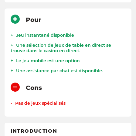
Pour
Jeu instantané disponible
Une sélection de jeux de table en direct se
trouve dans le casino en direct.
Le jeu mobile est une option
Une assistance par chat est disponible.
Cons
Pas de jeux spécialisés
INTRODUCTION