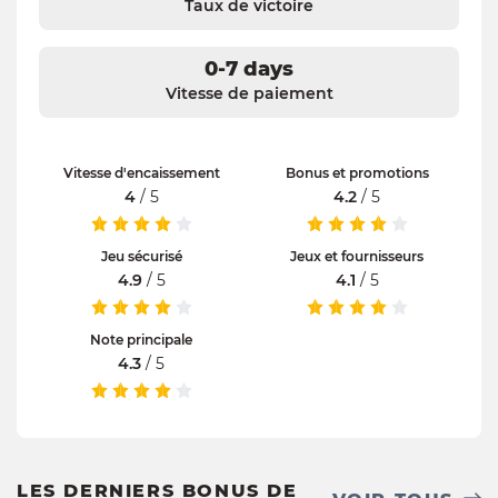
Taux de victoire
0-7 days
Vitesse de paiement
Vitesse d'encaissement
Bonus et promotions
4
/ 5
4.2
/ 5
Jeu sécurisé
Jeux et fournisseurs
4.9
/ 5
4.1
/ 5
Note principale
4.3
/ 5
LES DERNIERS BONUS DE