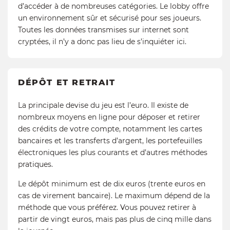
d’accéder à de nombreuses catégories. Le lobby offre
un environnement sûr et sécurisé pour ses joueurs.
Toutes les données transmises sur internet sont
cryptées, il n’y a donc pas lieu de s’inquiéter ici.
DÉPÔT ET RETRAIT
La principale devise du jeu est l’euro. Il existe de
nombreux moyens en ligne pour déposer et retirer
des crédits de votre compte, notamment les cartes
bancaires et les transferts d’argent, les portefeuilles
électroniques les plus courants et d’autres méthodes
pratiques.
Le dépôt minimum est de dix euros (trente euros en
cas de virement bancaire). Le maximum dépend de la
méthode que vous préférez. Vous pouvez retirer à
partir de vingt euros, mais pas plus de cinq mille dans