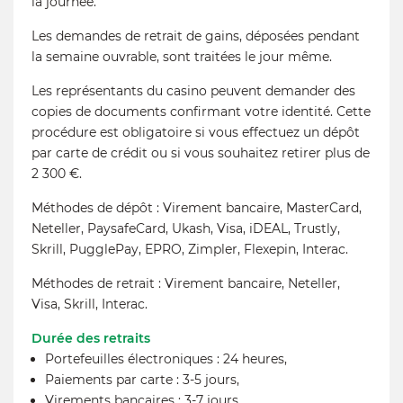
la journée.
Les demandes de retrait de gains, déposées pendant
la semaine ouvrable, sont traitées le jour même.
Les représentants du casino peuvent demander des
copies de documents confirmant votre identité. Cette
procédure est obligatoire si vous effectuez un dépôt
par carte de crédit ou si vous souhaitez retirer plus de
2 300 €.
Méthodes de dépôt : Virement bancaire, MasterCard,
Neteller, PaysafeCard, Ukash, Visa, iDEAL, Trustly,
Skrill, PugglePay, EPRO, Zimpler, Flexepin, Interac.
Méthodes de retrait : Virement bancaire, Neteller,
Visa, Skrill, Interac.
Durée des retraits
Portefeuilles électroniques : 24 heures,
Paiements par carte : 3-5 jours,
Virements bancaires : 3-7 jours,