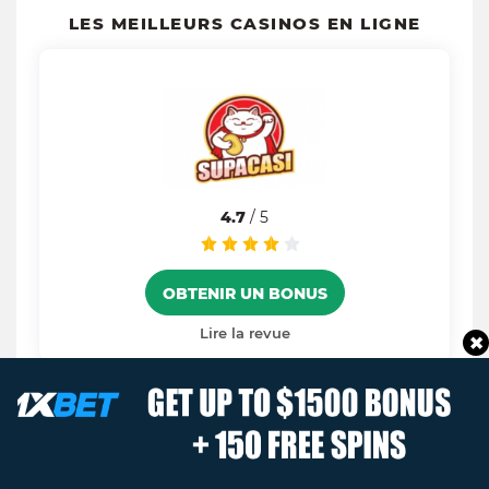
LES MEILLEURS CASINOS EN LIGNE
4.7
/ 5
OBTENIR UN BONUS
Lire la revue