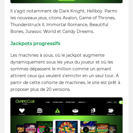
Il s’agit notamment de Dark Knight, Hellboy. Parmi
les nouveaux jeux, citons Avalon, Game of Thrones,
Thunderstruck II, Immortal Romance, Beautiful
Bones, Jurassic World et Candy Dreams.
Jackpots progressifs
Les machines à sous, où le jackpot augmente
dynamiquement sous les yeux du joueur et où les
sommes dépassent le million comme un aimant
attirent ceux qui veulent s’enrichir en un seul tour. A
partir de cette cohorte de machines, le site est prêt à
proposer plus de 20 versions.