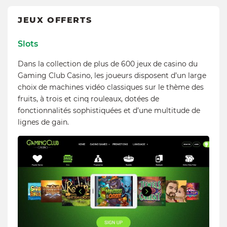
JEUX OFFERTS
Slots
Dans la collection de plus de 600 jeux de casino du
Gaming Club Casino, les joueurs disposent d’un large
choix de machines vidéo classiques sur le thème des
fruits, à trois et cinq rouleaux, dotées de
fonctionnalités sophistiquées et d’une multitude de
lignes de gain.