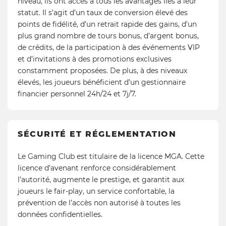
niveau, ils ont accès à tous les avantages liés à leur
statut. Il s’agit d’un taux de conversion élevé des
points de fidélité, d’un retrait rapide des gains, d’un
plus grand nombre de tours bonus, d’argent bonus,
de crédits, de la participation à des événements VIP
et d’invitations à des promotions exclusives
constamment proposées. De plus, à des niveaux
élevés, les joueurs bénéficient d’un gestionnaire
financier personnel 24h/24 et 7j/7.
SÉCURITÉ ET RÉGLEMENTATION
Le Gaming Club est titulaire de la licence MGA. Cette
licence d’avenant renforce considérablement
l’autorité, augmente le prestige, et garantit aux
joueurs le fair-play, un service confortable, la
prévention de l’accès non autorisé à toutes les
données confidentielles.