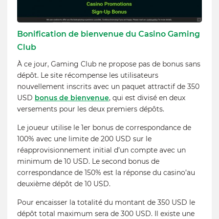
Bonification de bienvenue du Casino Gaming
Club
À ce jour, Gaming Club ne propose pas de bonus sans
dépôt. Le site récompense les utilisateurs
nouvellement inscrits avec un paquet attractif de 350
USD
bonus de bienvenue
, qui est divisé en deux
versements pour les deux premiers dépôts.
Le joueur utilise le 1er bonus de correspondance de
100% avec une limite de 200 USD sur le
réapprovisionnement initial d’un compte avec un
minimum de 10 USD. Le second bonus de
correspondance de 150% est la réponse du casino’au
deuxième dépôt de 10 USD.
Pour encaisser la totalité du montant de 350 USD le
dépôt total maximum sera de 300 USD. Il existe une