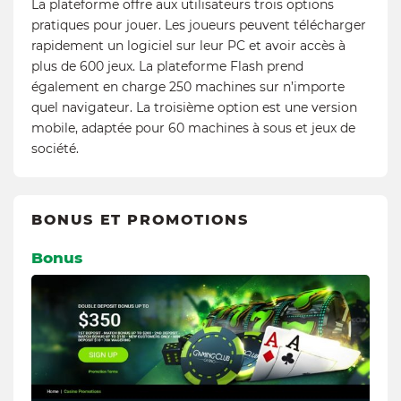
La plateforme offre aux utilisateurs trois options
pratiques pour jouer. Les joueurs peuvent télécharger
rapidement un logiciel sur leur PC et avoir accès à
plus de 600 jeux. La plateforme Flash prend
également en charge 250 machines sur n’importe
quel navigateur. La troisième option est une version
mobile, adaptée pour 60 machines à sous et jeux de
société.
BONUS ET PROMOTIONS
Bonus