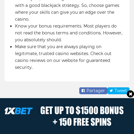
with a good blackjack strategy. So, choose games
where your skills can give you an edge over the
casino.
Know your bonus requirements. Most players do
not read the bonus terms and conditions. However,
you absolutely should.
Make sure that you are always playing on
legitimate, trusted casino websites. Check out
casino reviews on our website for guaranteed
security.
Partager
Tweet
POSTÉ PAR ASHLEY ROBINSON