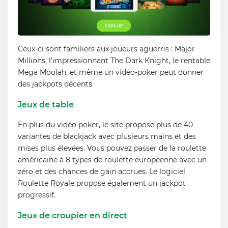
Ceux-ci sont familiers aux joueurs aguerris : Major
Millions, l’impressionnant The Dark Knight, le rentable
Mega Moolah, et même un vidéo-poker peut donner
des jackpots décents.
Jeux de table
En plus du vidéo poker, le site propose plus de 40
variantes de blackjack avec plusieurs mains et des
mises plus élevées. Vous pouvez passer de la roulette
américaine à 8 types de roulette européenne avec un
zéro et des chances de gain accrues. Le logiciel
Roulette Royale propose également un jackpot
progressif.
Jeux de croupier en direct