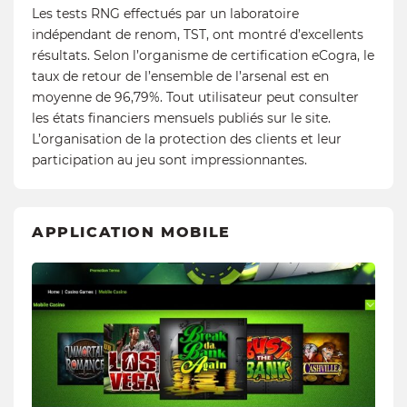
Les tests RNG effectués par un laboratoire
indépendant de renom, TST, ont montré d’excellents
résultats. Selon l’organisme de certification eCogra, le
taux de retour de l’ensemble de l’arsenal est en
moyenne de 96,79%. Tout utilisateur peut consulter
les états financiers mensuels publiés sur le site.
L’organisation de la protection des clients et leur
participation au jeu sont impressionnantes.
APPLICATION MOBILE