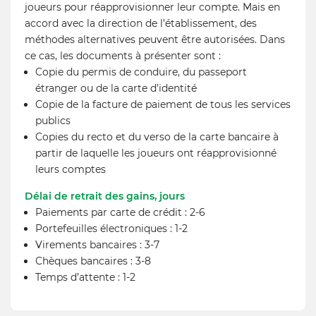
joueurs pour réapprovisionner leur compte. Mais en
accord avec la direction de l’établissement, des
méthodes alternatives peuvent être autorisées. Dans
ce cas, les documents à présenter sont :
Copie du permis de conduire, du passeport
étranger ou de la carte d’identité
Copie de la facture de paiement de tous les services
publics
Copies du recto et du verso de la carte bancaire à
partir de laquelle les joueurs ont réapprovisionné
leurs comptes
Délai de retrait des gains, jours
Paiements par carte de crédit : 2-6
Portefeuilles électroniques : 1-2
Virements bancaires : 3-7
Chèques bancaires : 3-8
Temps d’attente : 1-2