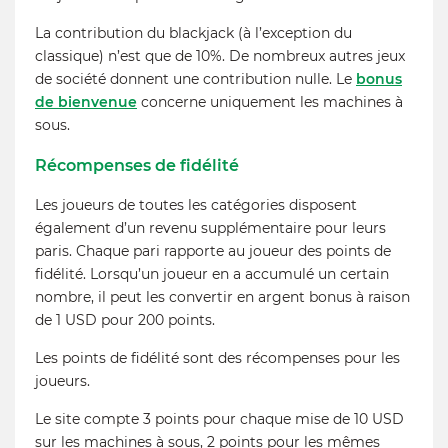
La contribution du blackjack (à l’exception du
classique) n’est que de 10%. De nombreux autres jeux
de société donnent une contribution nulle. Le
bonus
de bienvenue
concerne uniquement les machines à
sous.
Récompenses de fidélité
Les joueurs de toutes les catégories disposent
également d’un revenu supplémentaire pour leurs
paris. Chaque pari rapporte au joueur des points de
fidélité. Lorsqu’un joueur en a accumulé un certain
nombre, il peut les convertir en argent bonus à raison
de 1 USD pour 200 points.
Les points de fidélité sont des récompenses pour les
joueurs.
Le site compte 3 points pour chaque mise de 10 USD
sur les machines à sous, 2 points pour les mêmes