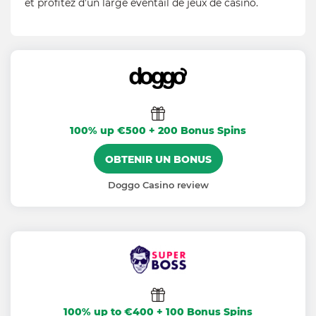
et profitez d’un large éventail de jeux de casino.
100% up €500 + 200 Bonus Spins
OBTENIR UN BONUS
Doggo Casino review
100% up to €400 + 100 Bonus Spins