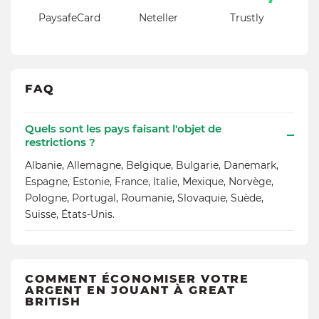
PaysafeCard
Neteller
Trustly
FAQ
Quels sont les pays faisant l'objet de
restrictions ?
Albanie, Allemagne, Belgique, Bulgarie, Danemark,
Espagne, Estonie, France, Italie, Mexique, Norvège,
Pologne, Portugal, Roumanie, Slovaquie, Suède,
Suisse, États-Unis.
COMMENT ÉCONOMISER VOTRE
ARGENT EN JOUANT À GREAT
BRITISH