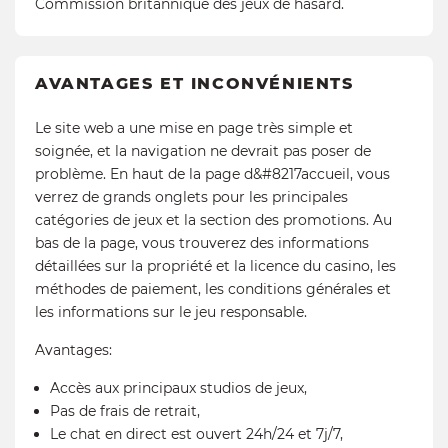
Commission britannique des jeux de hasard.
AVANTAGES ET INCONVÉNIENTS
Le site web a une mise en page très simple et
soignée, et la navigation ne devrait pas poser de
problème. En haut de la page d&#8217accueil, vous
verrez de grands onglets pour les principales
catégories de jeux et la section des promotions. Au
bas de la page, vous trouverez des informations
détaillées sur la propriété et la licence du casino, les
méthodes de paiement, les conditions générales et
les informations sur le jeu responsable.
Avantages:
Accès aux principaux studios de jeux,
Pas de frais de retrait,
Le chat en direct est ouvert 24h/24 et 7j/7,