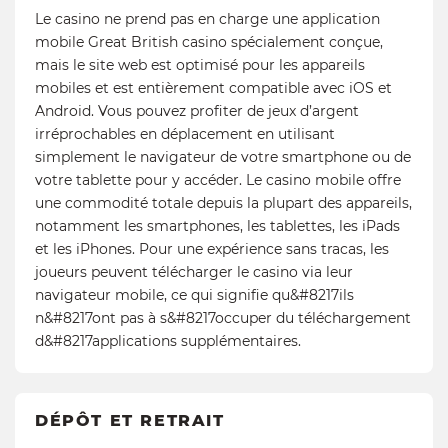
Le casino ne prend pas en charge une application
mobile Great British casino spécialement conçue,
mais le site web est optimisé pour les appareils
mobiles et est entièrement compatible avec iOS et
Android. Vous pouvez profiter de jeux d’argent
irréprochables en déplacement en utilisant
simplement le navigateur de votre smartphone ou de
votre tablette pour y accéder. Le casino mobile offre
une commodité totale depuis la plupart des appareils,
notamment les smartphones, les tablettes, les iPads
et les iPhones. Pour une expérience sans tracas, les
joueurs peuvent télécharger le casino via leur
navigateur mobile, ce qui signifie qu&#8217ils
n&#8217ont pas à s&#8217occuper du téléchargement
d&#8217applications supplémentaires.
DÉPÔT ET RETRAIT