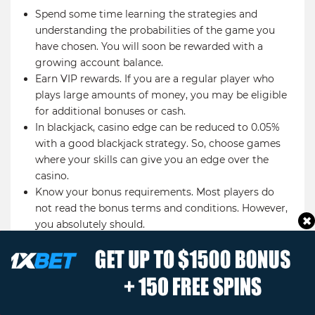
Spend some time learning the strategies and
understanding the probabilities of the game you
have chosen. You will soon be rewarded with a
growing account balance.
Earn VIP rewards. If you are a regular player who
plays large amounts of money, you may be eligible
for additional bonuses or cash.
In blackjack, casino edge can be reduced to 0.05%
with a good blackjack strategy. So, choose games
where your skills can give you an edge over the
casino.
Know your bonus requirements. Most players do
not read the bonus terms and conditions. However,
you absolutely should.
Make sure that you are always playing on
legitimate, trusted casino websites. Check out
casino reviews on our website for guaranteed
security.