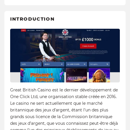
INTRODUCTION
Great British Casino est le dernier développement de
One Click Ltd, une organisation stable créée en 2016.
Le casino ne sert actuellement que le marché
britannique des jeux d’argent, étant l’un des plus
grands sous licence de la Commission britannique
des jeux d’argent, que vous connaissez peut-être déjà
comme l’un des principaux établissements de jeux au