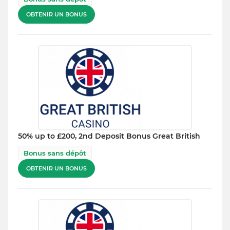
OBTENIR UN BONUS
50% up to £200, 2nd Deposit Bonus Great British
Bonus sans dépôt
OBTENIR UN BONUS