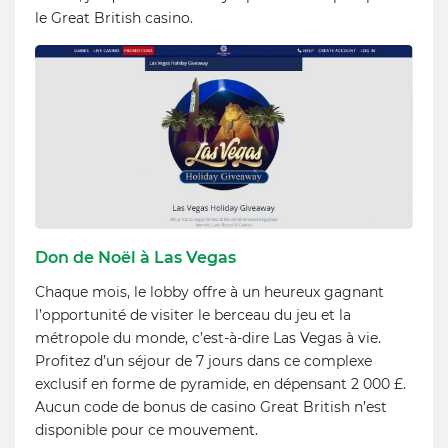
le Great British casino.
Don de Noël à Las Vegas
Chaque mois, le lobby offre à un heureux gagnant
l’opportunité de visiter le berceau du jeu et la
métropole du monde, c’est-à-dire Las Vegas à vie.
Profitez d’un séjour de 7 jours dans ce complexe
exclusif en forme de pyramide, en dépensant 2 000 £.
Aucun code de bonus de casino Great British n’est
disponible pour ce mouvement.