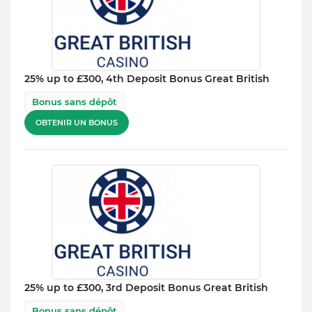
25% up to £300, 4th Deposit Bonus Great British
Bonus sans dépôt
OBTENIR UN BONUS
25% up to £300, 3rd Deposit Bonus Great British
Bonus sans dépôt