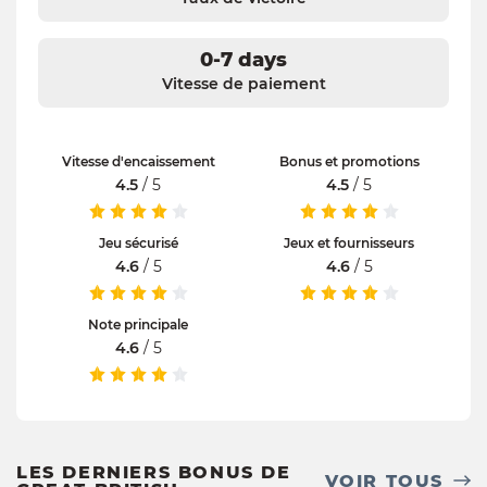
0-7 days
Vitesse de paiement
Vitesse d'encaissement
Bonus et promotions
4.5
/ 5
4.5
/ 5
Jeu sécurisé
Jeux et fournisseurs
4.6
/ 5
4.6
/ 5
Note principale
4.6
/ 5
LES DERNIERS BONUS DE
VOIR TOUS