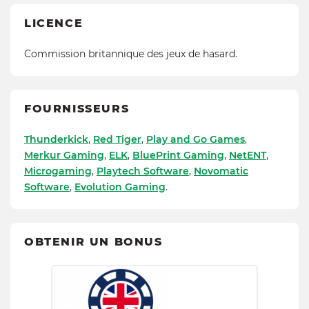
LICENCE
Commission britannique des jeux de hasard.
FOURNISSEURS
Thunderkick
,
Red Tiger
,
Play and Go Games
,
Merkur Gaming
,
ELK
,
BluePrint Gaming
,
NetENT
,
Microgaming
,
Playtech Software
,
Novomatic
Software
,
Evolution Gaming
.
OBTENIR UN BONUS