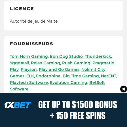
LICENCE
Autorité de jeu de Malte.
FOURNISSEURS
Tom Horn Gaming
,
Iron Dog Studio
,
Thunderkick
,
Yggdrasil
,
Relax Gaming
,
Push Gaming
,
Pragmatic
Play
,
Playson
,
Play and Go Games
,
Nolimit City
Games
,
ELK
,
Endorphina
,
Big Time Gaming
,
NetENT
,
Playtech Software
,
Evolution Gaming
,
BetSoft
Software
.
OBTENIR UN BONUS