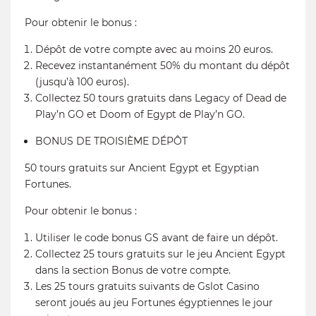
Pour obtenir le bonus :
Dépôt de votre compte avec au moins 20 euros.
Recevez instantanément 50% du montant du dépôt
(jusqu’à 100 euros).
Collectez 50 tours gratuits dans Legacy of Dead de
Play’n GO et Doom of Egypt de Play’n GO.
BONUS DE TROISIÈME DÉPÔT
50 tours gratuits sur Ancient Egypt et Egyptian
Fortunes.
Pour obtenir le bonus :
Utiliser le code bonus GS avant de faire un dépôt.
Collectez 25 tours gratuits sur le jeu Ancient Egypt
dans la section Bonus de votre compte.
Les 25 tours gratuits suivants de Gslot Casino
seront joués au jeu Fortunes égyptiennes le jour