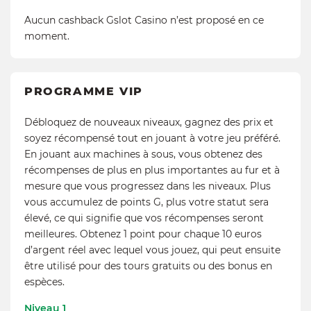
Aucun cashback Gslot Casino n’est proposé en ce
moment.
PROGRAMME VIP
Débloquez de nouveaux niveaux, gagnez des prix et
soyez récompensé tout en jouant à votre jeu préféré.
En jouant aux machines à sous, vous obtenez des
récompenses de plus en plus importantes au fur et à
mesure que vous progressez dans les niveaux. Plus
vous accumulez de points G, plus votre statut sera
élevé, ce qui signifie que vos récompenses seront
meilleures. Obtenez 1 point pour chaque 10 euros
d’argent réel avec lequel vous jouez, qui peut ensuite
être utilisé pour des tours gratuits ou des bonus en
espèces.
Niveau 1