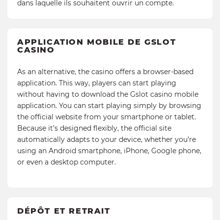
dans laquelle ils souhaitent ouvrir un compte.
APPLICATION MOBILE DE GSLOT
CASINO
As an alternative, the casino offers a browser-based
application. This way, players can start playing
without having to download the Gslot casino mobile
application. You can start playing simply by browsing
the official website from your smartphone or tablet.
Because it’s designed flexibly, the official site
automatically adapts to your device, whether you’re
using an Android smartphone, iPhone, Google phone,
or even a desktop computer.
DÉPÔT ET RETRAIT