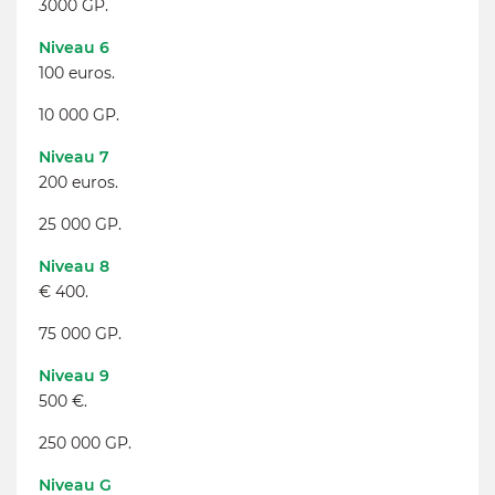
3000 GP.
Niveau 6
100 euros.
10 000 GP.
Niveau 7
200 euros.
25 000 GP.
Niveau 8
€ 400.
75 000 GP.
Niveau 9
500 €.
250 000 GP.
Niveau G