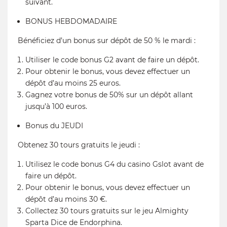
suivant.
BONUS HEBDOMADAIRE
Bénéficiez d’un bonus sur dépôt de 50 % le mardi :
Utiliser le code bonus G2 avant de faire un dépôt.
Pour obtenir le bonus, vous devez effectuer un
dépôt d’au moins 25 euros.
Gagnez votre bonus de 50% sur un dépôt allant
jusqu’à 100 euros.
Bonus du JEUDI
Obtenez 30 tours gratuits le jeudi :
Utilisez le code bonus G4 du casino Gslot avant de
faire un dépôt.
Pour obtenir le bonus, vous devez effectuer un
dépôt d’au moins 30 €.
Collectez 30 tours gratuits sur le jeu Almighty
Sparta Dice de Endorphina.