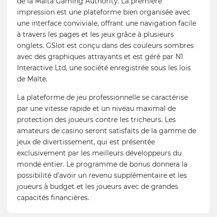
de la Malta Gaming Authority. La première
impression est une plateforme bien organisée avec
une interface conviviale, offrant une navigation facile
à travers les pages et les jeux grâce à plusieurs
onglets. GSlot est conçu dans des couleurs sombres
avec des graphiques attrayants et est géré par N1
Interactive Ltd, une société enregistrée sous les lois
de Malte.
La plateforme de jeu professionnelle se caractérise
par une vitesse rapide et un niveau maximal de
protection des joueurs contre les tricheurs. Les
amateurs de casino seront satisfaits de la gamme de
jeux de divertissement, qui est présentée
exclusivement par les meilleurs développeurs du
monde entier. Le programme de bonus donnera la
possibilité d’avoir un revenu supplémentaire et les
joueurs à budget et les joueurs avec de grandes
capacités financières.