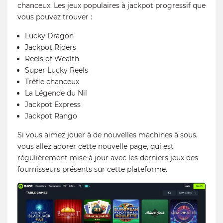
chanceux. Les jeux populaires à jackpot progressif que
vous pouvez trouver :
Lucky Dragon
Jackpot Riders
Reels of Wealth
Super Lucky Reels
Trèfle chanceux
La Légende du Nil
Jackpot Express
Jackpot Rango
Si vous aimez jouer à de nouvelles machines à sous,
vous allez adorer cette nouvelle page, qui est
régulièrement mise à jour avec les derniers jeux des
fournisseurs présents sur cette plateforme.