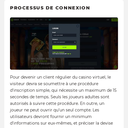
PROCESSUS DE CONNEXION
Pour devenir un client régulier du casino virtuel, le
visiteur devra se soumettre à une procédure
d’inscription simple, qui nécessite un maximum de 15
secondes de temps. Seuls les joueurs adultes sont
autorisés à suivre cette procédure. En outre, un
joueur ne peut ouvrir qu’un seul compte. Les
utilisateurs devront fournir un minimum
d’informations sur eux-mêmes, et préciser la devise