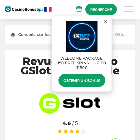
RECHERCHE
Conseils sur les bonus de casino
Critiques
GSlot
Revue du Casino
WELCOME PACKAGE:
150 FREE SPINS + UP TO
GSlot et offres de
$1500
bonus
OBTENIR UN BONUS
4.6
/ 5