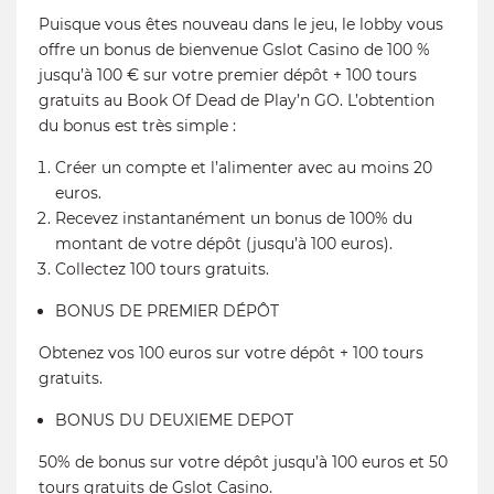
Puisque vous êtes nouveau dans le jeu, le lobby vous
offre un bonus de bienvenue Gslot Casino de 100 %
jusqu’à 100 € sur votre premier dépôt + 100 tours
gratuits au Book Of Dead de Play’n GO. L’obtention
du bonus est très simple :
Créer un compte et l’alimenter avec au moins 20
euros.
Recevez instantanément un bonus de 100% du
montant de votre dépôt (jusqu’à 100 euros).
Collectez 100 tours gratuits.
BONUS DE PREMIER DÉPÔT
Obtenez vos 100 euros sur votre dépôt + 100 tours
gratuits.
BONUS DU DEUXIEME DEPOT
50% de bonus sur votre dépôt jusqu’à 100 euros et 50
tours gratuits de Gslot Casino.