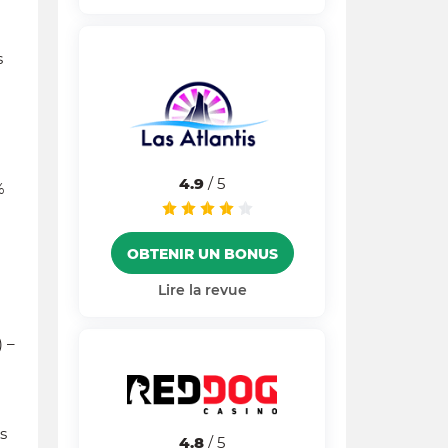
s
4.9
/ 5
%
OBTENIR UN BONUS
Lire la revue
) –
s
4.8
/ 5