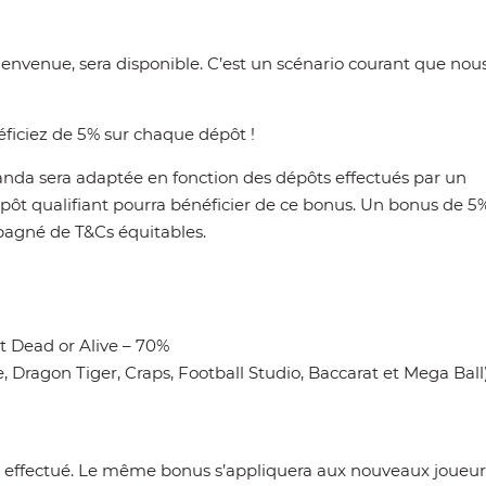
ienvenue, sera disponible. C’est un scénario courant que nou
ficiez de 5% sur chaque dépôt !
Panda sera adaptée en fonction des dépôts effectués par un
pôt qualifiant pourra bénéficier de ce bonus. Un bonus de 5
pagné de T&Cs équitables.
t Dead or Alive – 70%
 Dragon Tiger, Craps, Football Studio, Baccarat et Mega Ball
t effectué. Le même bonus s’appliquera aux nouveaux joueur