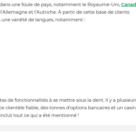
le dans une foule de pays, notamment le Royaume-Uni,
Canad
, l’Allemagne et l’Autriche. À partir de cette base de clients
ns une variété de langues, notamment :
tas de fonctionnalités à se mettre sous la dent. Il y a plusieur
 clientèle fiable, des tonnes d’options bancaires et un casi
nclut tout ce qui a été mentionné !