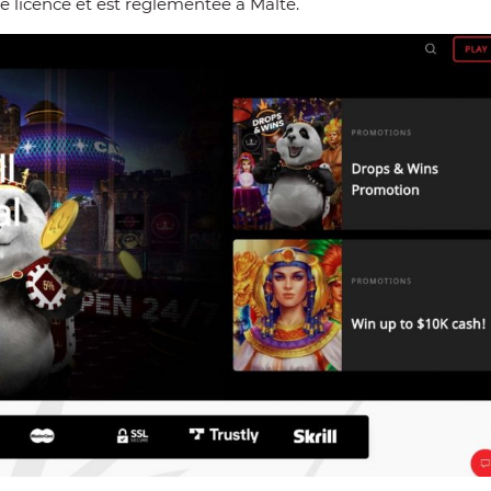
e licence et est réglementée à Malte.