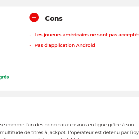
Cons
Les joueurs américains ne sont pas accepté
Pas d'application Android
grés
ose comme l’un des principaux casinos en ligne grâce à son
ltitude de titres à jackpot. L’opérateur est détenu par Roy