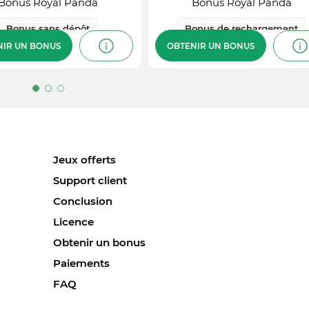
Bonus Royal Panda
Bonus Royal Panda
€300
Encaissable
b
Bonus sans dépôt
Bonus de rechargement
Tau
35xb
vic
NIR UN BONUS
OBTENIR UN BONUS
OBTENIR UN BONUS
OBTENIR UN BON
Yes
Encaiss
Jeux offerts
Support client
Conclusion
Licence
Obtenir un bonus
Paiements
FAQ