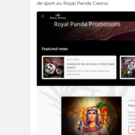
de sport au Royal Panda Casino.