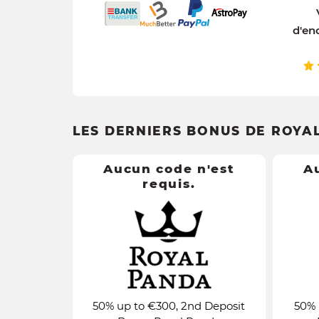
d'en
LES DERNIERS BONUS DE ROYA
Aucun code n'est
Aucun code n'est
A
A
requis.
requis.
50% up to €300, 2nd Deposit
50% 
Bonus Royal Panda
€10
Dépôt minimum
€20
Bonus sans dépôt
Type de bonus
Bonus s
€300
Valeur du bonus
€500
50% up to €300, 2nd Deposit
50% 
35xb
Taux de victoire
35xb