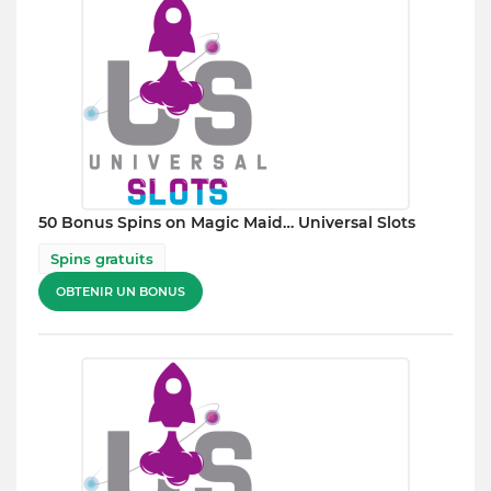
50 Bonus Spins on Magic Maid… Universal Slots
Spins gratuits
OBTENIR UN BONUS