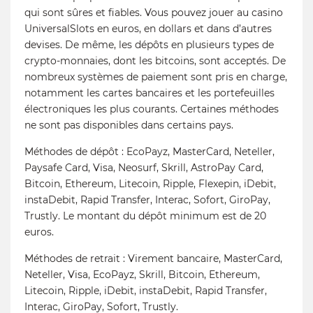
qui sont sûres et fiables. Vous pouvez jouer au casino
UniversalSlots en euros, en dollars et dans d’autres
devises. De même, les dépôts en plusieurs types de
crypto-monnaies, dont les bitcoins, sont acceptés. De
nombreux systèmes de paiement sont pris en charge,
notamment les cartes bancaires et les portefeuilles
électroniques les plus courants. Certaines méthodes
ne sont pas disponibles dans certains pays.
Méthodes de dépôt : EcoPayz, MasterCard, Neteller,
Paysafe Card, Visa, Neosurf, Skrill, AstroPay Card,
Bitcoin, Ethereum, Litecoin, Ripple, Flexepin, iDebit,
instaDebit, Rapid Transfer, Interac, Sofort, GiroPay,
Trustly. Le montant du dépôt minimum est de 20
euros.
Méthodes de retrait : Virement bancaire, MasterCard,
Neteller, Visa, EcoPayz, Skrill, Bitcoin, Ethereum,
Litecoin, Ripple, iDebit, instaDebit, Rapid Transfer,
Interac, GiroPay, Sofort, Trustly.