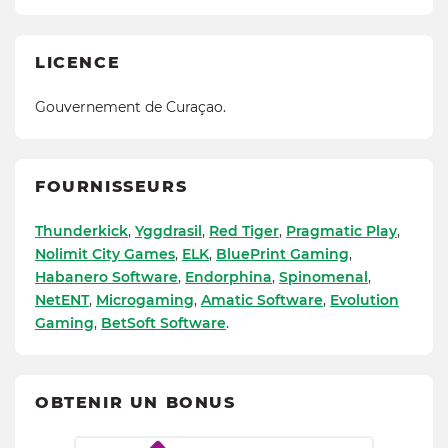
LICENCE
Gouvernement de Curaçao.
FOURNISSEURS
Thunderkick
,
Yggdrasil
,
Red Tiger
,
Pragmatic Play
,
Nolimit City Games
,
ELK
,
BluePrint Gaming
,
Habanero Software
,
Endorphina
,
Spinomenal
,
NetENT
,
Microgaming
,
Amatic Software
,
Evolution
Gaming
,
BetSoft Software
.
OBTENIR UN BONUS