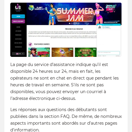
La page du service d’assistance indique qu’il est
disponible 24 heures sur 24, mais en fait, les
opérateurs ne sont en chat en direct que pendant les
heures de travail en semaine. S’ils ne sont pas
disponibles, vous pouvez envoyer un courriel à
l’adresse électronique ci-dessus.
Les réponses aux questions des débutants sont
publiées dans la section FAQ. De même, de nombreux
aspects importants sont abordés sur d’autres pages
d’information.