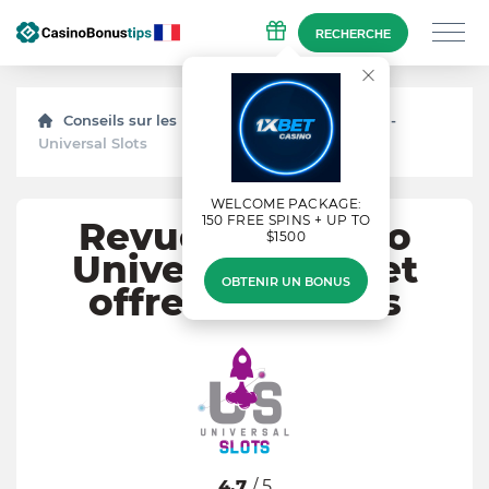
RECHERCHE
Conseils sur les bonus de casino
Critiques
Universal Slots
WELCOME PACKAGE:
150 FREE SPINS + UP TO
Revue du Casino
$1500
Universal Slots et
OBTENIR UN BONUS
offres de bonus
4.7
/ 5