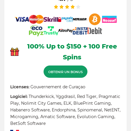
100% Up to $150 + 100 Free
Spins
OBTENIR UN BONUS
Licenses:
Gouvernement de Curaçao
Logiciel:
Thunderkick
,
Yggdrasil
,
Red Tiger
,
Pragmatic
Play
,
Nolimit City Games
,
ELK
,
BluePrint Gaming
,
Habanero Software
,
Endorphina
,
Spinomenal
,
NetENT
,
Microgaming
,
Amatic Software
,
Evolution Gaming
,
BetSoft Software