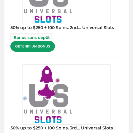
50% up to $250 + 100 Spins, 2nd… Universal Slots
Bonus sans dépôt
OBTENIR UN BONUS
50% up to $250 + 100 Spins, 3rd… Universal Slots