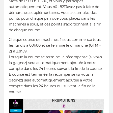
Slots de 1 500 € + 500, et vous y participez
automatiquement. Vous n&#8217avez pas à faire de
démarches supplémentaires. Vous accumulez des
points pour chaque pari que vous placez dans les
machines à sous, et ces points s’additionnent à la fin
de chaque course.
Chaque course de machines à sous commence tous
les lundis à 00h00 et se termine le dimanche (GTM +
2) à 23h59.
Lorsque la course se termine, la récompense (si vous
la gagnez) sera automatiquement ajoutée à votre
compte dans les 24 heures suivant la fin de la course.
E course est terminée, la récompense (si vous la
gagnez) sera automatiquement ajoutée à votre
compte dans les 24 heures qui suivent la fin de la
course.