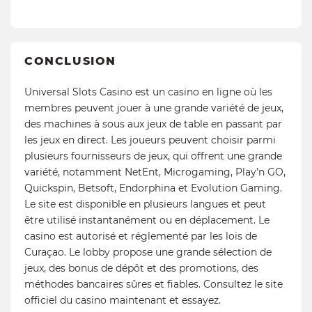
CONCLUSION
Universal Slots Casino est un casino en ligne où les
membres peuvent jouer à une grande variété de jeux,
des machines à sous aux jeux de table en passant par
les jeux en direct. Les joueurs peuvent choisir parmi
plusieurs fournisseurs de jeux, qui offrent une grande
variété, notamment NetEnt, Microgaming, Play’n GO,
Quickspin, Betsoft, Endorphina et Evolution Gaming.
Le site est disponible en plusieurs langues et peut
être utilisé instantanément ou en déplacement. Le
casino est autorisé et réglementé par les lois de
Curaçao. Le lobby propose une grande sélection de
jeux, des bonus de dépôt et des promotions, des
méthodes bancaires sûres et fiables. Consultez le site
officiel du casino maintenant et essayez.