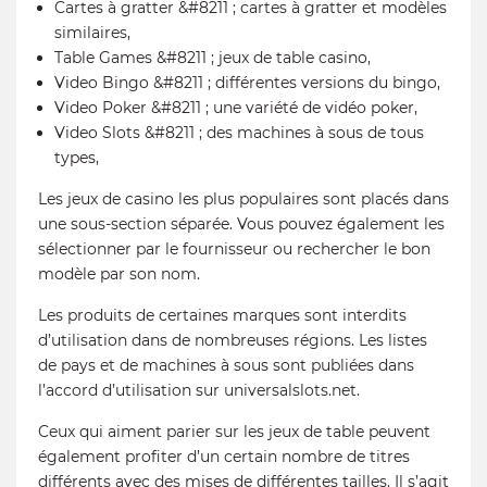
Cartes à gratter &#8211 ; cartes à gratter et modèles
similaires,
Table Games &#8211 ; jeux de table casino,
Video Bingo &#8211 ; différentes versions du bingo,
Video Poker &#8211 ; une variété de vidéo poker,
Video Slots &#8211 ; des machines à sous de tous
types,
Les jeux de casino les plus populaires sont placés dans
une sous-section séparée. Vous pouvez également les
sélectionner par le fournisseur ou rechercher le bon
modèle par son nom.
Les produits de certaines marques sont interdits
d’utilisation dans de nombreuses régions. Les listes
de pays et de machines à sous sont publiées dans
l’accord d’utilisation sur universalslots.net.
Ceux qui aiment parier sur les jeux de table peuvent
également profiter d’un certain nombre de titres
différents avec des mises de différentes tailles. Il s’agit