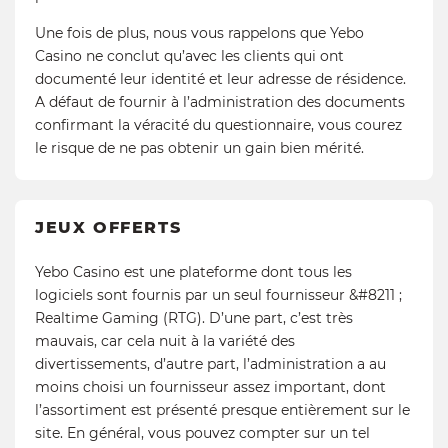
Une fois de plus, nous vous rappelons que Yebo
Casino ne conclut qu’avec les clients qui ont
documenté leur identité et leur adresse de résidence.
A défaut de fournir à l’administration des documents
confirmant la véracité du questionnaire, vous courez
le risque de ne pas obtenir un gain bien mérité.
JEUX OFFERTS
Yebo Casino est une plateforme dont tous les
logiciels sont fournis par un seul fournisseur &#8211 ;
Realtime Gaming (RTG). D’une part, c’est très
mauvais, car cela nuit à la variété des
divertissements, d’autre part, l’administration a au
moins choisi un fournisseur assez important, dont
l’assortiment est présenté presque entièrement sur le
site. En général, vous pouvez compter sur un tel