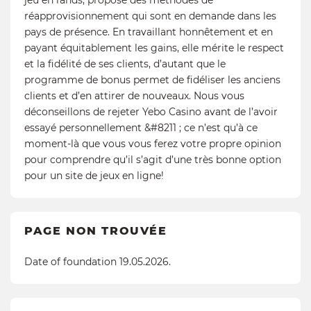
jeu en rands, propose des méthodes de
réapprovisionnement qui sont en demande dans les
pays de présence. En travaillant honnêtement et en
payant équitablement les gains, elle mérite le respect
et la fidélité de ses clients, d’autant que le
programme de bonus permet de fidéliser les anciens
clients et d’en attirer de nouveaux. Nous vous
déconseillons de rejeter Yebo Casino avant de l’avoir
essayé personnellement &#8211 ; ce n’est qu’à ce
moment-là que vous vous ferez votre propre opinion
pour comprendre qu’il s’agit d’une très bonne option
pour un site de jeux en ligne!
PAGE NON TROUVÉE
Date of foundation 19.05.2026.