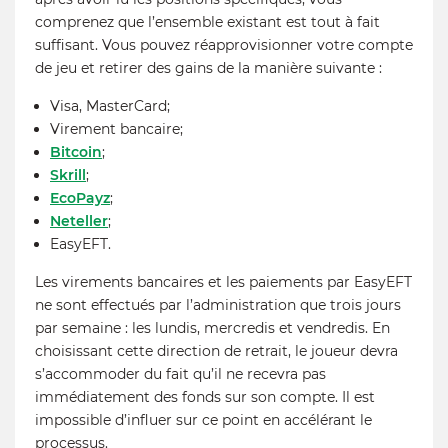
comprenez que l’ensemble existant est tout à fait
suffisant. Vous pouvez réapprovisionner votre compte
de jeu et retirer des gains de la manière suivante :
Visa, MasterCard;
Virement bancaire;
Bitcoin
;
Skrill
;
EcoPayz
;
Neteller
;
EasyEFT.
Les virements bancaires et les paiements par EasyEFT
ne sont effectués par l’administration que trois jours
par semaine : les lundis, mercredis et vendredis. En
choisissant cette direction de retrait, le joueur devra
s’accommoder du fait qu’il ne recevra pas
immédiatement des fonds sur son compte. Il est
impossible d’influer sur ce point en accélérant le
processus.