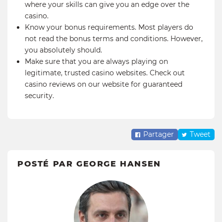
where your skills can give you an edge over the
casino.
Know your bonus requirements. Most players do
not read the bonus terms and conditions. However,
you absolutely should.
Make sure that you are always playing on
legitimate, trusted casino websites. Check out
casino reviews on our website for guaranteed
security.
Partager
Tweet
POSTÉ PAR GEORGE HANSEN