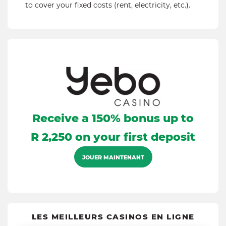
to cover your fixed costs (rent, electricity, etc.).
Receive a 150% bonus up to
R 2,250 on your first deposit
JOUER MAINTENANT
LES MEILLEURS CASINOS EN LIGNE