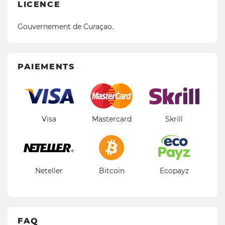
LICENCE
Gouvernement de Curaçao.
PAIEMENTS
Visa
Mastercard
Skrill
Neteller
Bitcoin
Ecopayz
FAQ