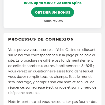
100% up to €100 + 20 Extra Spins
OBTENIR UN BONUS
Thrills review
PROCESSUS DE CONNEXION
Vous pouvez vous inscrire au Yebo Casino en cliquant
sur le bouton correspondant sur la page principale du
site. La procédure ne diffère pas fondamentalement
de celle de nombreux autres établissements &#8211 ;
vous verrez un questionnaire assez long dans lequel
vous devez remplir tous les champs. Tout le monde
sera interrogé, y compris son vrai nom et son lieu de
résidence, son adresse électronique et son numéro de
téléphone portable.
Note importante : si vous ne souhaitez pas fournir des