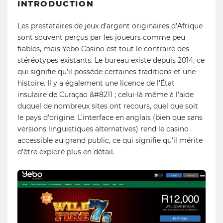
INTRODUCTION
Les prestataires de jeux d’argent originaires d’Afrique
sont souvent perçus par les joueurs comme peu
fiables, mais Yebo Casino est tout le contraire des
stéréotypes existants. Le bureau existe depuis 2014, ce
qui signifie qu’il possède certaines traditions et une
histoire. Il y a également une licence de l’État
insulaire de Curaçao &#8211 ; celui-là même à l’aide
duquel de nombreux sites ont recours, quel que soit
le pays d’origine. L’interface en anglais (bien que sans
versions linguistiques alternatives) rend le casino
accessible au grand public, ce qui signifie qu’il mérite
d’être exploré plus en détail.