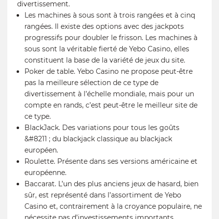
divertissement.
Les machines à sous sont à trois rangées et à cinq
rangées. Il existe des options avec des jackpots
progressifs pour doubler le frisson. Les machines à
sous sont la véritable fierté de Yebo Casino, elles
constituent la base de la variété de jeux du site.
Poker de table. Yebo Casino ne propose peut-être
pas la meilleure sélection de ce type de
divertissement à l’échelle mondiale, mais pour un
compte en rands, c’est peut-être le meilleur site de
ce type.
BlackJack. Des variations pour tous les goûts
&#8211 ; du blackjack classique au blackjack
européen.
Roulette. Présente dans ses versions américaine et
européenne.
Baccarat. L’un des plus anciens jeux de hasard, bien
sûr, est représenté dans l’assortiment de Yebo
Casino et, contrairement à la croyance populaire, ne
nécessite pas d’investissements importants.