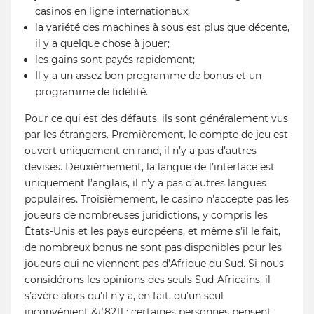
casinos en ligne internationaux;
la variété des machines à sous est plus que décente,
il y a quelque chose à jouer;
les gains sont payés rapidement;
Il y a un assez bon programme de bonus et un
programme de fidélité.
Pour ce qui est des défauts, ils sont généralement vus
par les étrangers. Premièrement, le compte de jeu est
ouvert uniquement en rand, il n’y a pas d’autres
devises. Deuxièmement, la langue de l’interface est
uniquement l’anglais, il n’y a pas d’autres langues
populaires. Troisièmement, le casino n’accepte pas les
joueurs de nombreuses juridictions, y compris les
États-Unis et les pays européens, et même s’il le fait,
de nombreux bonus ne sont pas disponibles pour les
joueurs qui ne viennent pas d’Afrique du Sud. Si nous
considérons les opinions des seuls Sud-Africains, il
s’avère alors qu’il n’y a, en fait, qu’un seul
inconvénient &#8211 ; certaines personnes pensent