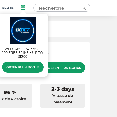
SLOTS
s de bonus
WELCOME PACKAGE:
150 FREE SPINS + UP TO
$1500
OBTENIR UN BONUS
OBTENIR UN BONUS
2-3 days
96 %
Vitesse de
ux de victoire
paiement