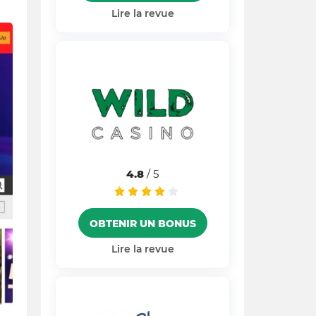
Lire la revue
4.8
/ 5
OBTENIR UN BONUS
Lire la revue