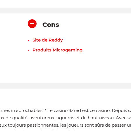
Cons
Site de Reddy
Produits Microgaming
rmes irréprochables ? Le casino 32red est ce casino. Depuis s
ux de qualité, aventureux, aguerris et de haut niveau. Avec s
jeux toujours passionnantes, les joueurs sont sûrs de passer u