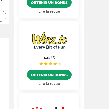
o
OBTENIR UN BONUS
onus
x de
Lire la revue
toire
US
able
4.8
/ 5
OBTENIR UN BONUS
Lire la revue