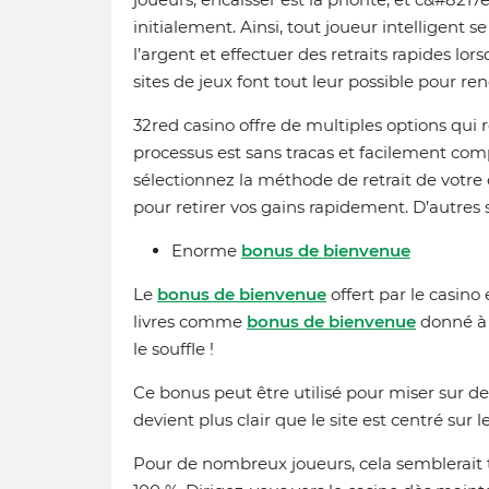
initialement. Ainsi, tout joueur intelligent
l’argent et effectuer des retraits rapides lors
sites de jeux font tout leur possible pour ren
32red casino offre de multiples options qui r
processus est sans tracas et facilement co
sélectionnez la méthode de retrait de votre
pour retirer vos gains rapidement. D’autres
Enorme
bonus de bienvenue
Le
bonus de bienvenue
offert par le casino
livres comme
bonus de bienvenue
donné à t
le souffle !
Ce bonus peut être utilisé pour miser sur des 
devient plus clair que le site est centré sur l
Pour de nombreux joueurs, cela semblerait tr