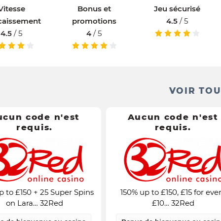
Vitesse
Bonus et
Jeu sécurisé
caissement
promotions
4.5
/ 5
4.5
/ 5
4
/ 5
D
VOIR TOU
ucun code n'est
ucun code n'est
Aucun code n'est
Aucun code n'est
requis.
requis.
requis.
requis.
p to £150 + 25 Super Spins
150% up to £150, £15 for eve
on Lara… 32Red
£10… 32Red
Dépôt
D
£10
minimum
mini
p to £150 + 25 Super Spins
150% up to £150, £15 for eve
e bienvenue au
Type de
Bonus de bienvenue au
Typ
on Lara… 32Red
£10… 32Red
bonus
casino
b
Valeur du
Valeu