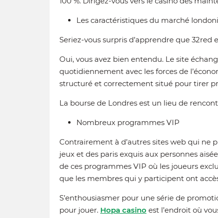
100 %. Dirigez-vous vers le casino dès mainte
Les caractéristiques du marché london
Seriez-vous surpris d’apprendre que 32red e
Oui, vous avez bien entendu. Le site échange
quotidiennement avec les forces de l’économ
structuré et correctement situé pour tirer p
La bourse de Londres est un lieu de rencontr
Nombreux programmes VIP
Contrairement à d’autres sites web qui ne p
jeux et des paris exquis aux personnes aisées
de ces programmes VIP où les joueurs exclusi
que les membres qui y participent ont accès
S’enthousiasmer pour une série de promotion
pour jouer.
Hopa casino
est l’endroit où vou