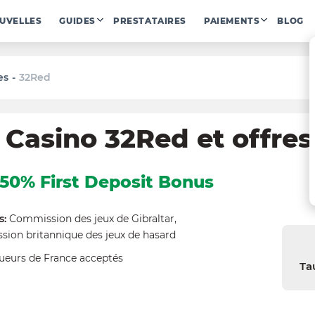
UVELLES
GUIDES
PRESTATAIRES
PAIEMENTS
BLOG
es
32Red
Casino 32Red et offre
150% First Deposit Bonus
s:
Commission des jeux de Gibraltar,
ion britannique des jeux de hasard
ueurs de France acceptés
Ta