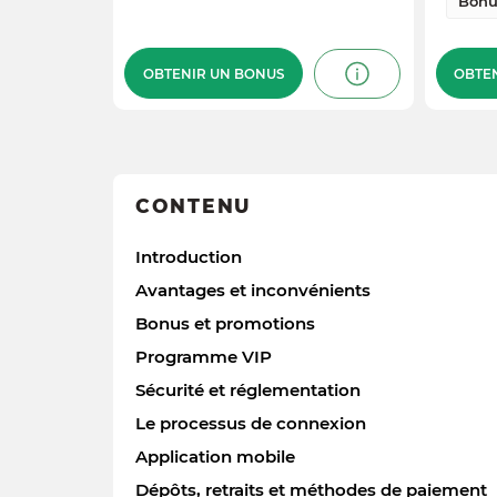
Bonu
£150
Taux de
50x
victoire
50x
OBTENIR UN BONUS
OBTENIR UN BONUS
OBTE
Yes
Encaissable
Yes
CONTENU
Introduction
Avantages et inconvénients
Bonus et promotions
Programme VIP
Sécurité et réglementation
Le processus de connexion
Application mobile
Dépôts, retraits et méthodes de paiement