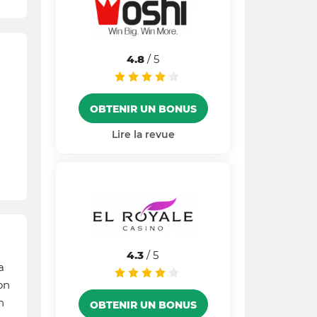
4.8
/ 5
OBTENIR UN BONUS
Lire la revue
4.3
/ 5
a
on
n
OBTENIR UN BONUS