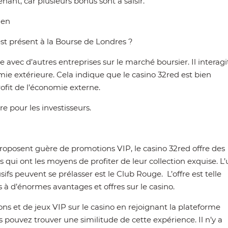
nant, car plusieurs bonus sont à saisir.
ien
st présent à la Bourse de Londres ?
 avec d’autres entreprises sur le marché boursier. Il interagi
ie extérieure. Cela indique que le casino 32red est bien
rofit de l’économie externe.
e pour les investisseurs.
roposent guère de promotions VIP, le casino 32red offre des
 qui ont les moyens de profiter de leur collection exquise. L
fs peuvent se prélasser est le Club Rouge. L’offre est telle
 à d’énormes avantages et offres sur le casino.
s et de jeux VIP sur le casino en rejoignant la plateforme
s pouvez trouver une similitude de cette expérience. Il n’y a