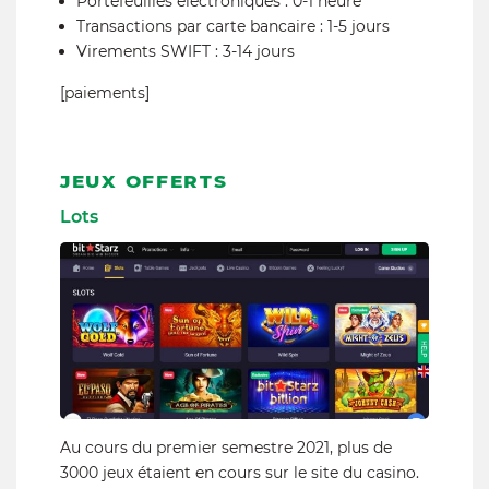
Portefeuilles électroniques : 0-1 heure
Transactions par carte bancaire : 1-5 jours
Virements SWIFT : 3-14 jours
[paiements]
JEUX OFFERTS
Lots
Au cours du premier semestre 2021, plus de
3000 jeux étaient en cours sur le site du casino.