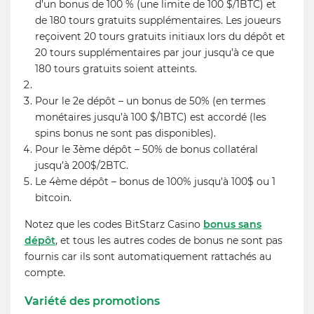
d’un bonus de 100 % (une limite de 100 $/1BTC) et
de 180 tours gratuits supplémentaires. Les joueurs
reçoivent 20 tours gratuits initiaux lors du dépôt et
20 tours supplémentaires par jour jusqu’à ce que
180 tours gratuits soient atteints.
Pour le 2e dépôt – un bonus de 50% (en termes
monétaires jusqu’à 100 $/1BTC) est accordé (les
spins bonus ne sont pas disponibles).
Pour le 3ème dépôt – 50% de bonus collatéral
jusqu’à 200$/2BTC.
Le 4ème dépôt – bonus de 100% jusqu’à 100$ ou 1
bitcoin.
Notez que les codes BitStarz Casino
bonus sans
dépôt
, et tous les autres codes de bonus ne sont pas
fournis car ils sont automatiquement rattachés au
compte.
Variété des promotions