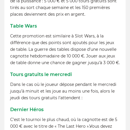
de la puissance : 5 000 € et 5 000 tours gratuits sont
tirés au sort chaque semaine et les 150 premières
places deviennent des prix en argent.
Table Wars
Cette promotion est similaire à Slot Wars, à la
différence que des points sont ajoutés pour les jeux
de table. La guerre des tables dispose d’une nouvelle
cagnotte hebdomadaire de 10 000 €. Jouer aux jeux
de table donne une chance de gagner jusqu’à 3 000 €.
Tours gratuits le mercredi
Dans le cas où le joueur dépose pendant le mercredi
jusqu’à minuit et les joue au moins une fois, alors le
jeudi des tours gratuits l’attendent :
Dernier Héros
C’est le tournoi le plus chaud, où la cagnotte est de 5
000 € avec le titre de « The Last Hero ».Vous devez