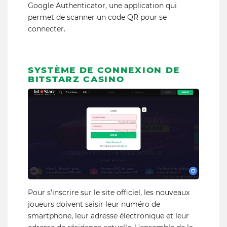
Google Authenticator, une application qui
permet de scanner un code QR pour se
connecter.
SYSTÈME DE CONNEXION DE
BITSTARZ CASINO
Pour s’inscrire sur le site officiel, les nouveaux
joueurs doivent saisir leur numéro de
smartphone, leur adresse électronique et leur