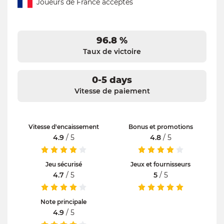
Joueurs de France acceptés
96.8 %
Taux de victoire
0-5 days
Vitesse de paiement
Vitesse d'encaissement
Bonus et promotions
4.9
/ 5
4.8
/ 5
Jeu sécurisé
Jeux et fournisseurs
4.7
/ 5
5
/ 5
Note principale
4.9
/ 5