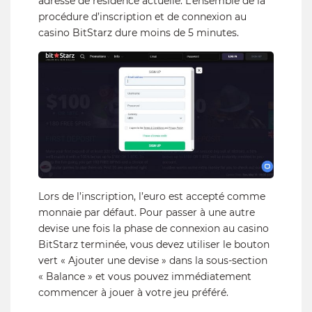
adresse de résidence actuelle. L’ensemble de la
procédure d’inscription et de connexion au
casino BitStarz dure moins de 5 minutes.
Lors de l’inscription, l’euro est accepté comme
monnaie par défaut. Pour passer à une autre
devise une fois la phase de connexion au casino
BitStarz terminée, vous devez utiliser le bouton
vert « Ajouter une devise » dans la sous-section
« Balance » et vous pouvez immédiatement
commencer à jouer à votre jeu préféré.