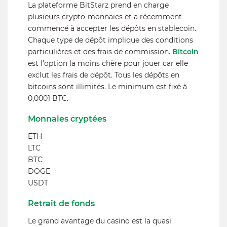
La plateforme BitStarz prend en charge
plusieurs crypto-monnaies et a récemment
commencé à accepter les dépôts en stablecoin.
Chaque type de dépôt implique des conditions
particulières et des frais de commission.
Bitcoin
est l’option la moins chère pour jouer car elle
exclut les frais de dépôt. Tous les dépôts en
bitcoins sont illimités. Le minimum est fixé à
0,0001 BTC.
Monnaies cryptées
ETH
LTC
BTC
DOGE
USDT
Retrait de fonds
Le grand avantage du casino est la quasi