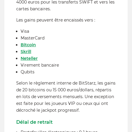
4000 euros pour les transferts SWIFT et vers les
cartes bancaires.
Les gains peuvent être encaissés vers :
Visa
MasterCard
Bitcoin
Skrill
Neteller
Virement bancaire
Qubits
Selon le règlement interne de BitStarz, les gains
de 20 bitcoins ou 15 000 euros/dollars, répartis
en lots de versements mensuels. Une exception
est faite pour les joueurs VIP ou ceux qui ont
décroché le jackpot progressif.
Délai de retrait