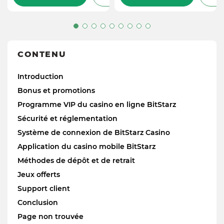
Yes
Encaissable
Yes
Encaissable
CONTENU
Introduction
Bonus et promotions
Programme VIP du casino en ligne BitStarz
Sécurité et réglementation
Système de connexion de BitStarz Casino
Application du casino mobile BitStarz
Méthodes de dépôt et de retrait
Jeux offerts
Support client
Conclusion
Page non trouvée