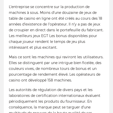
L’entreprise se concentre sur la production de
machines à sous. Moins d’une douzaine de jeux de
table de casino en ligne ont été créés au cours des 18
années d’existence de l’opérateur. Il n’y a pas de jeux
de croupier en direct dans le portefeuille du fabricant.
Les meilleurs jeux EGT Les bonus disponibles pour
chaque joueur rendent le temps de jeu plus
intéressant et plus excitant.
Mais ce sont les machines qui raviront les utilisateurs.
Elles se distinguent par une intrigue bien ficelée, des
couleurs vives, de nombreux tours de bonus et un
pourcentage de rendement élevé. Les opérateurs de
casino ont développé 158 machines.
Les autorités de régulation de divers pays et les
laboratoires de certification internationaux évaluent
périodiquement les produits du fournisseur. En
conséquence, la marque peut se targuer d’une
multitude de preuves de la haute qualité de ses