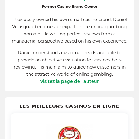
Former Casino Brand Owner
Previously owned his own small casino brand, Daniel
Velasquez becomes an expert in the online gambling
domain. He writing perfect reviews from a
managerial perspective based on his own experience.
Daniel understands customer needs and able to
provide an objective evaluation for casinos he is
reviewing. His main aim to guide new customers in
the attractive world of online gambling.
Visitez la page de l'auteur
LES MEILLEURS CASINOS EN LIGNE