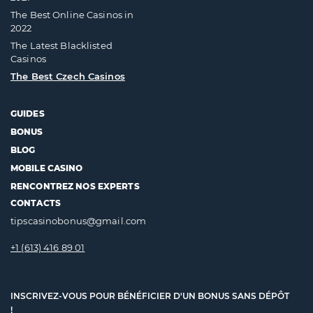
The Best Online Casinos in
2022
The Latest Blacklisted
Casinos
The Best Czech Casinos
GUIDES
BONUS
BLOG
MOBILE CASINO
RENCONTREZ NOS EXPERTS
CONTACTS
tipscasinobonus@gmail.com
+1 (613) 416 89 01
INSCRIVEZ-VOUS POUR BÉNÉFICIER D'UN BONUS SANS DÉPÔT
!