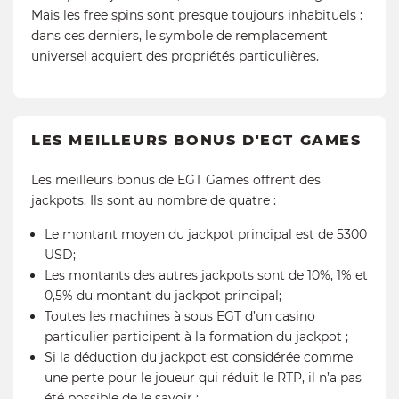
Mais les free spins sont presque toujours inhabituels :
dans ces derniers, le symbole de remplacement
universel acquiert des propriétés particulières.
LES MEILLEURS BONUS D'EGT GAMES
Les meilleurs bonus de EGT Games offrent des
jackpots. Ils sont au nombre de quatre :
Le montant moyen du jackpot principal est de 5300
USD;
Les montants des autres jackpots sont de 10%, 1% et
0,5% du montant du jackpot principal;
Toutes les machines à sous EGT d’un casino
particulier participent à la formation du jackpot ;
Si la déduction du jackpot est considérée comme
une perte pour le joueur qui réduit le RTP, il n’a pas
été possible de le savoir ;