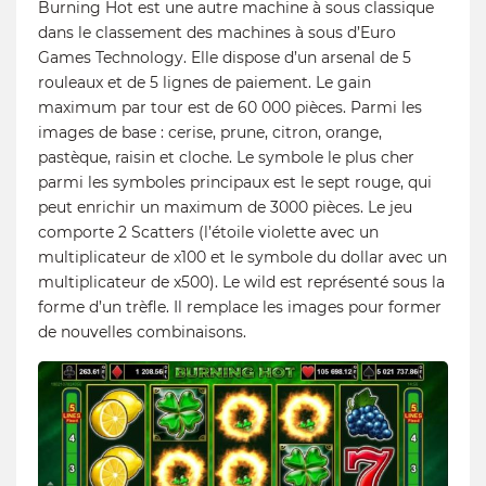
Burning Hot est une autre machine à sous classique
dans le classement des machines à sous d’Euro
Games Technology. Elle dispose d’un arsenal de 5
rouleaux et de 5 lignes de paiement. Le gain
maximum par tour est de 60 000 pièces. Parmi les
images de base : cerise, prune, citron, orange,
pastèque, raisin et cloche. Le symbole le plus cher
parmi les symboles principaux est le sept rouge, qui
peut enrichir un maximum de 3000 pièces. Le jeu
comporte 2 Scatters (l’étoile violette avec un
multiplicateur de x100 et le symbole du dollar avec un
multiplicateur de x500). Le wild est représenté sous la
forme d’un trèfle. Il remplace les images pour former
de nouvelles combinaisons.