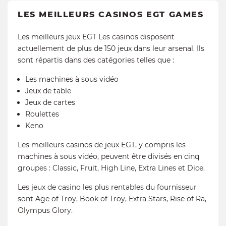
LES MEILLEURS CASINOS EGT GAMES
Les meilleurs jeux EGT Les casinos disposent
actuellement de plus de 150 jeux dans leur arsenal. Ils
sont répartis dans des catégories telles que :
Les machines à sous vidéo
Jeux de table
Jeux de cartes
Roulettes
Keno
Les meilleurs casinos de jeux EGT, y compris les
machines à sous vidéo, peuvent être divisés en cinq
groupes : Classic, Fruit, High Line, Extra Lines et Dice.
Les jeux de casino les plus rentables du fournisseur
sont Age of Troy, Book of Troy, Extra Stars, Rise of Ra,
Olympus Glory.