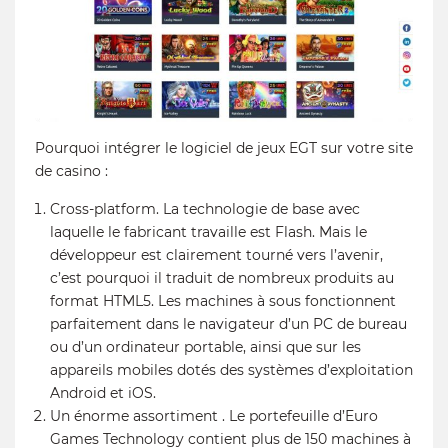
Pourquoi intégrer le logiciel de jeux EGT sur votre site
de casino :
Cross-platform. La technologie de base avec
laquelle le fabricant travaille est Flash. Mais le
développeur est clairement tourné vers l’avenir,
c’est pourquoi il traduit de nombreux produits au
format HTML5. Les machines à sous fonctionnent
parfaitement dans le navigateur d’un PC de bureau
ou d’un ordinateur portable, ainsi que sur les
appareils mobiles dotés des systèmes d’exploitation
Android et iOS.
Un énorme assortiment . Le portefeuille d’Euro
Games Technology contient plus de 150 machines à