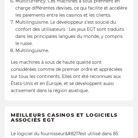
Multicurrency. Ces machines à sous prennent en
charge différentes devises, ce qui facilite et accélère
les paiements entre les casinos et les clients.
Multilinguisme. Le développeur s’est soucié du
confort des utilisateurs : Les jeux EGT sont traduits
dans les principales langues du monde, y compris
le russe.
Multilinguisme.
Les machines à sous de haute qualité sont
considérées comme de premier ordre et appréciées
sur tous les continents. Elles ont été reconnues aux
États-Unis et en Europe, et se développent aussi
activement dans la région asiatique.
MEILLEURS CASINOS ET LOGICIELS
ASSOCIÉS EGT
Le logiciel du fournisseur&#8217est utilisé dans 85