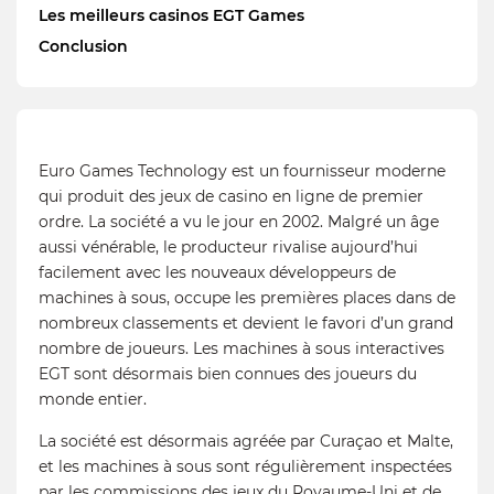
Les meilleurs casinos EGT Games
Conclusion
Euro Games Technology est un fournisseur moderne
qui produit des jeux de casino en ligne de premier
ordre. La société a vu le jour en 2002. Malgré un âge
aussi vénérable, le producteur rivalise aujourd’hui
facilement avec les nouveaux développeurs de
machines à sous, occupe les premières places dans de
nombreux classements et devient le favori d’un grand
nombre de joueurs. Les machines à sous interactives
EGT sont désormais bien connues des joueurs du
monde entier.
La société est désormais agréée par Curaçao et Malte,
et les machines à sous sont régulièrement inspectées
par les commissions des jeux du Royaume-Uni et de