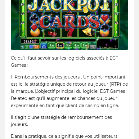
Ce qu’il faut savoir sur les logiciels associés à EGT
Games :
1. Remboursements des joueurs . Un point important
est ici la stratégie unique de retour au joueur (RTP) de
la marque. L’objectif principal du logiciel EGT Games
Related est qu’il augmente les chances du joueur
expérimenté en tant que client de casino en ligne.
Il s’agit d’une stratégie de remboursement des
joueurs.
Dans la pratique, cela signifie que vos utilisateurs