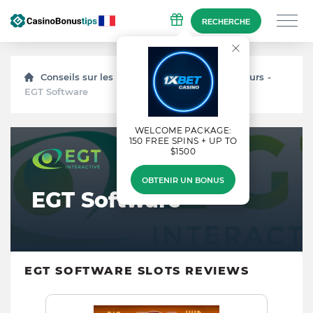
RECHERCHE
Conseils sur les bonus de casino
Fournisseurs
EGT Software
WELCOME PACKAGE:
150 FREE SPINS + UP TO
$1500
OBTENIR UN BONUS
EGT Software
EGT SOFTWARE SLOTS REVIEWS