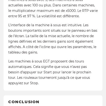
actuelles avec 100 ou plus. Dans certaines machines,
le multiplicateur maximum est de x5000. Le RTP varie
entre 95 et 97 %. La volatilité est différente.
L’interface de la machine à sous est intuitive. Les
boutons importants sont situés sur le panneau en bas
de l’écran. La taille de la mise actuelle, le nombre de
lignes définies et les derniers gains sont également
affichés. A côté de l’icône qui ouvre les paramètres, le
tableau des gains.
Les machines à sous EGT proposent des tours
automatiques. Cela signifie que vous n’avez pas
besoin d’appuyer sur Start pour lancer le prochain
tour. Les rouleaux tourneront jusqu’à ce que vous
appuyiez sur Stop.
CONCLUSION