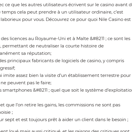
ec ce que les autres utilisateurs écrivent sur le casino avant 
emps cela peut prendre à un utilisateur ordinaire, c’est
l laborieux pour vous. Découvrez ce pour quoi Nile Casino est
r des licences au Royaume-Uni et à Malte &#8211 ; ce sont les
r, permettant de neutraliser la courte histoire de
tanément sa réputation;
 des principaux fabricants de logiciels de casino, y compris
gressif;
ui imite assez bien la visite d’un établissement terrestre pour
ne peuvent pas le faire;
s smartphones &#8211 ; quel que soit le système d’exploitati
et que l’on retire les gains, les commissions ne sont pas
oisie ;
r sept et est toujours prêt à aider un client dans le besoin ;
ent loué mais aussi critiqué, et les raisons des critiques sont