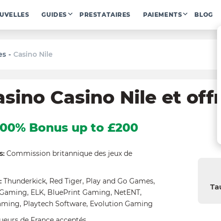
UVELLES
GUIDES
PRESTATAIRES
PAIEMENTS
BLOG
es
Casino Nile
sino Casino Nile et off
100% Bonus up to £200
s:
Commission britannique des jeux de
:
Thunderkick
,
Red Tiger
,
Play and Go Games
,
Ta
 Gaming
,
ELK
,
BluePrint Gaming
,
NetENT
,
aming
,
Playtech Software
,
Evolution Gaming
ueurs de France acceptés