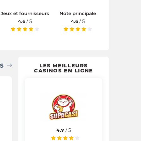
Jeux et fournisseurs
Note principale
4.6
/ 5
4.6
/ 5
S
LES MEILLEURS
CASINOS EN LIGNE
Aucun code n'est
Aucun code n'est
requis.
requis.
t
up to €500
Bonus de bienvenue au
Type de
casino
bonus
épôt
mum
No
Encaissable
4.7
/ 5
e de
onus