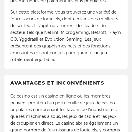
des méthodes de paiement les plus populaires.
Sur cette plateforme, vous trouverez une variété de
fournisseurs de logiciels, dont certains des meilleurs
du secteur. Il s’agit notamment des leaders du
secteur tels que NetEnt, Microgaming, Betsoft, Play’n
GO, Yggdrasil et Evolution Gaming. Les jeux
présentent des graphismes nets et des fonctions
amusantes et sont conçus pour garantir un jeu
totalement équitable.
AVANTAGES ET INCONVÉNIENTS
Ce casino est un casino en ligne où les membres
peuvent profiter d’un portefeuille de jeux de casino
populaires comprenant les favoris de l’industrie tels
que les machines à sous, les jeux de table et les jeux
de croupier en direct. Le casino abrite également un
grand nombre de fournisseurs de logiciels, y compris