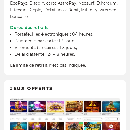
EcoPayz, Bitcoin, carte AstroPay, Neosurf, Ethereum,
Litecoin, Ripple, iDebit, instaDebit, MiFinity, virement
bancaire.
Durée des retraits
Portefeuilles électroniques : 0-1 heures,
Paiements par carte : 1-5 jours,
Virements bancaires : 1-5 jours,
Délai d’attente : 24-48 heures,
La limite de retrait n’est pas indiquée.
JEUX OFFERTS