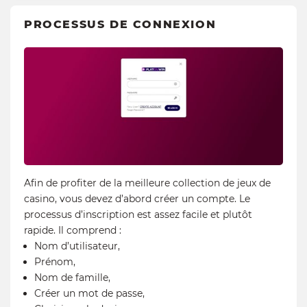
PROCESSUS DE CONNEXION
Afin de profiter de la meilleure collection de jeux de
casino, vous devez d’abord créer un compte. Le
processus d’inscription est assez facile et plutôt
rapide. Il comprend :
Nom d’utilisateur,
Prénom,
Nom de famille,
Créer un mot de passe,