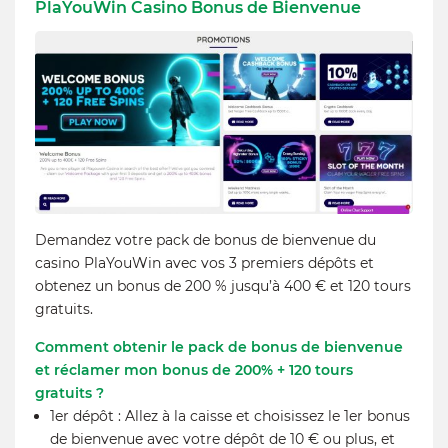
PlaYouWin Casino Bonus de Bienvenue
Demandez votre pack de bonus de bienvenue du
casino PlaYouWin avec vos 3 premiers dépôts et
obtenez un bonus de 200 % jusqu’à 400 € et 120 tours
gratuits.
Comment obtenir le pack de bonus de bienvenue
et réclamer mon bonus de 200% + 120 tours
gratuits ?
1er dépôt : Allez à la caisse et choisissez le 1er bonus
de bienvenue avec votre dépôt de 10 € ou plus, et