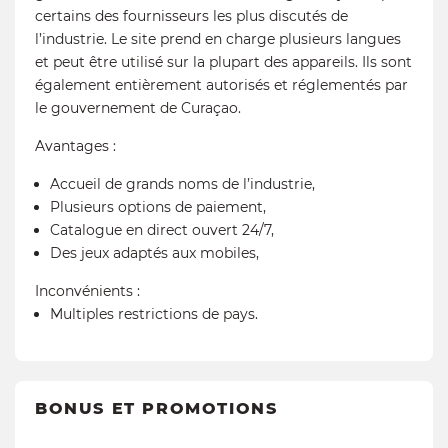
certains des fournisseurs les plus discutés de
l’industrie. Le site prend en charge plusieurs langues
et peut être utilisé sur la plupart des appareils. Ils sont
également entièrement autorisés et réglementés par
le gouvernement de Curaçao.
Avantages :
Accueil de grands noms de l’industrie,
Plusieurs options de paiement,
Catalogue en direct ouvert 24/7,
Des jeux adaptés aux mobiles,
Inconvénients :
Multiples restrictions de pays.
BONUS ET PROMOTIONS