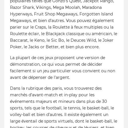
populaires telles que Gonzo’s Quest, Jackpot Rango,
Razor Shark, Vikings, Mega Moolah, Maradona
Hyperways, Fruit Shop Megaways, Forgotten Island
Megaways, et bien d’autres. Vous pouvez également
parier sur le Craps, la Roulette à feux multiples ou la
Roulette éclair, le Blackjack classique ou américain, le
Baccarat, le Keno, le Sic Bo, le Deuces Wild, le Joker
Poker, le Jacks or Better, et bien plus encore.
La plupart de ces jeux proposent une version de
démonstration, ce qui vous permet de décider
facilement si un jeu particulier vous convient ou non
avant de dépenser de l’argent.
Dans la rubrique des paris, vous trouverez des
marchés d’avant-match et in-play pour les
événements majeurs et mineurs dans plus de 30
sports, tels que le football, le tennis, le basket-ball, le
volley-ball et bien d’autres. Il existe également un
large éventail de sports virtuels, dont le basket-ball, le
hockey, les courses de chevaux et de lévriers, et bien