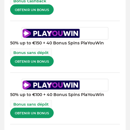
Bonus Cashback
OBTENIR UN BONUS
50% up to €150 + 40 Bonus Spins PlaYouWin
Bonus sans dépôt
OBTENIR UN BONUS
50% up to €100 + 40 Bonus Spins PlaYouWin
Bonus sans dépôt
OBTENIR UN BONUS