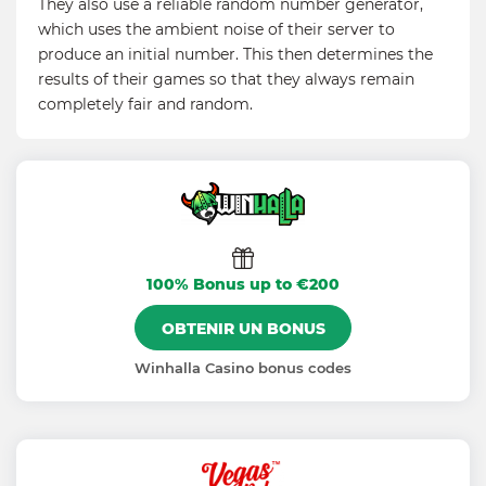
They also use a reliable random number generator,
which uses the ambient noise of their server to
produce an initial number. This then determines the
results of their games so that they always remain
completely fair and random.
100% Bonus up to €200
OBTENIR UN BONUS
Winhalla Casino bonus codes