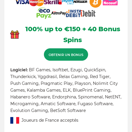
100% up to €150 + 40 Bonus
Spins
OBTENIR UN BONUS
Logiciel:
BF Games
,
Isoftbet
,
Ezugi
,
QuickSpin
,
Thunderkick
,
Yggdrasil
,
Relax Gaming
,
Red Tiger
,
Push Gaming
,
Pragmatic Play
,
Playson
,
Nolimit City
Games
,
Kalamba Games
,
ELK
,
BluePrint Gaming
,
Habanero Software
,
Endorphina
,
Spinomenal
,
NetENT
,
Microgaming
,
Amatic Software
,
Fugaso Software
,
Evolution Gaming
,
BetSoft Software
Joueurs de France acceptés