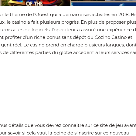
ur le thème de l’Ouest qui a démarré ses activités en 2018. B
ux, le casino a fait plusieurs progrès. En plus de proposer plu
ournisseurs de logiciels, l’opérateur a assuré une expérience 
t profiter d’un riche bonus sans dépôt du Cozino Casino et
’argent réel. Le casino prend en charge plusieurs langues, don
rs de différentes parties du globe accèdent à leurs services sa
us détails que vous devrez connaître sur ce site de jeu avan
our savoir si cela vaut la peine de s’inscrire sur ce nouveau