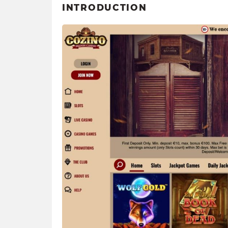
INTRODUCTION