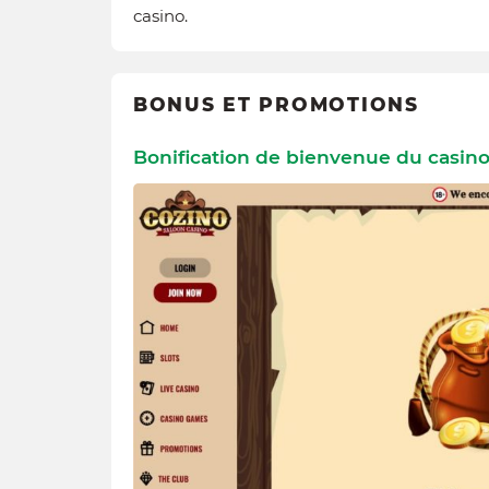
casino.
BONUS ET PROMOTIONS
Bonification de bienvenue du casin