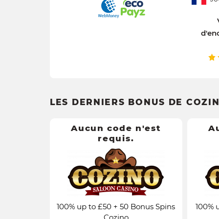
d'en
LES DERNIERS BONUS DE COZI
Aucun code n'est
Aucun code n'est
A
A
requis.
requis.
100% up to £50 + 50 Bonus Spins
100% 
Cozino
Dépôt
£10
100 DK
minimum
100% up to £50 + 50 Bonus Spins
100% 
Bonus de bienvenue au
Type de
Bonus d
casino
bonus
casino
Cozino