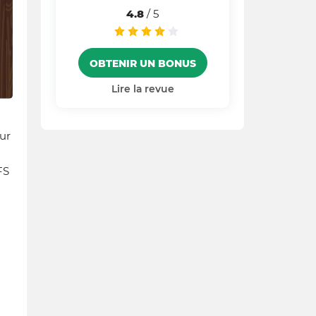
4.8
/ 5
OBTENIR UN BONUS
Lire la revue
sur
FS