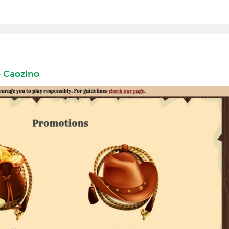
o Caozino