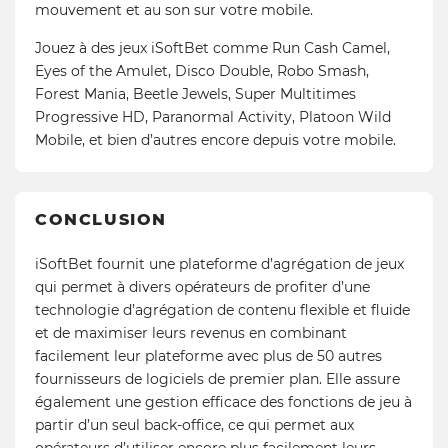
mouvement et au son sur votre mobile.
Jouez à des jeux iSoftBet comme Run Cash Camel,
Eyes of the Amulet, Disco Double, Robo Smash,
Forest Mania, Beetle Jewels, Super Multitimes
Progressive HD, Paranormal Activity, Platoon Wild
Mobile, et bien d’autres encore depuis votre mobile.
CONCLUSION
iSoftBet fournit une plateforme d’agrégation de jeux
qui permet à divers opérateurs de profiter d’une
technologie d’agrégation de contenu flexible et fluide
et de maximiser leurs revenus en combinant
facilement leur plateforme avec plus de 50 autres
fournisseurs de logiciels de premier plan. Elle assure
également une gestion efficace des fonctions de jeu à
partir d’un seul back-office, ce qui permet aux