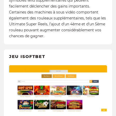
symboles wild supplémentaires qui peuvent
facilement déclencher des gains importants.
Certaines des machines à sous vidéo comportent
également des rouleaux supplémentaires, tels que les
Ultimate Super Reels, l’ajout d’un 4ème et d’un 5ème
rouleau pouvant augmenter considérablement vos
chances de gagner.
JEU ISOFTBET