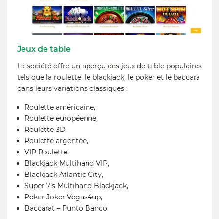
Jeux de table
La société offre un aperçu des jeux de table populaires
tels que la roulette, le blackjack, le poker et le baccara
dans leurs variations classiques :
Roulette américaine,
Roulette européenne,
Roulette 3D,
Roulette argentée,
VIP Roulette,
Blackjack Multihand VIP,
Blackjack Atlantic City,
Super 7’s Multihand Blackjack,
Poker Joker Vegas4up,
Baccarat – Punto Banco.