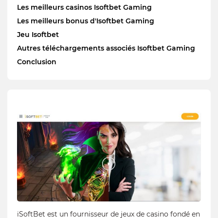
Les meilleurs casinos Isoftbet Gaming
Les meilleurs bonus d'Isoftbet Gaming
Jeu Isoftbet
Autres téléchargements associés Isoftbet Gaming
Conclusion
iSoftBet est un fournisseur de jeux de casino fondé en