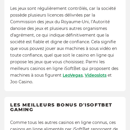
Les jeux sont régulièrement contrôlés, car la société
possède plusieurs licences délivrées par la
Commission des jeux du Royaume-Uni, l’Autorité
danoise des jeux et plusieurs autres organismes
d’agrément, ce qui indique définitivement que la
société est fiable et digne de confiance. Cela signifie
que vous pouvez jouer aux machines à sous vidéo en
toute confiance, quel que soit le casino en ligne qui
propose les jeux que vous choisissez. Parmi les
meilleurs casinos en ligne iSoftBet qui proposent des
machines à sous figurent
LeoVegas
,
Videoslots
et
Joo Casino.
LES MEILLEURS BONUS D'ISOFTBET
GAMING
Comme tous les autres casinos en ligne connus, ces
casinos en ligne alimentés par iSoftBet regorgent de