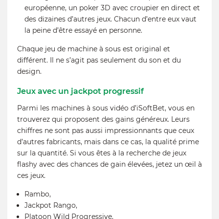
européenne, un poker 3D avec croupier en direct et
des dizaines d’autres jeux. Chacun d’entre eux vaut
la peine d’être essayé en personne.
Chaque jeu de machine à sous est original et
différent. Il ne s’agit pas seulement du son et du
design.
Jeux avec un jackpot progressif
Parmi les machines à sous vidéo d’iSoftBet, vous en
trouverez qui proposent des gains généreux. Leurs
chiffres ne sont pas aussi impressionnants que ceux
d’autres fabricants, mais dans ce cas, la qualité prime
sur la quantité. Si vous êtes à la recherche de jeux
flashy avec des chances de gain élevées, jetez un œil à
ces jeux.
Rambo,
Jackpot Rango,
Platoon Wild Progressive,