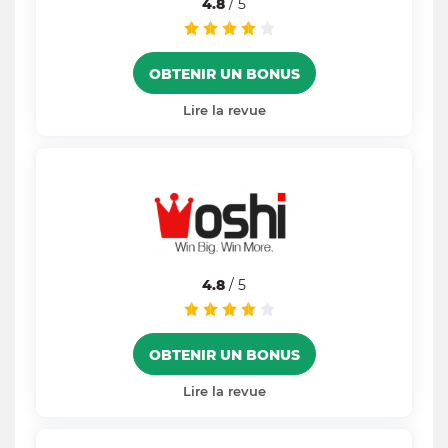
4.8
/ 5
OBTENIR UN BONUS
Lire la revue
4.8
/ 5
OBTENIR UN BONUS
Lire la revue