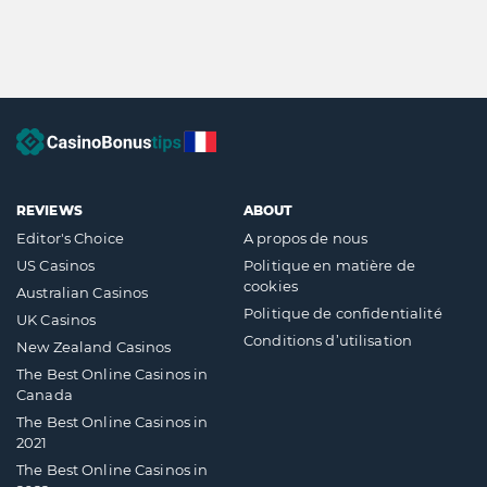
REVIEWS
ABOUT
Editor's Choice
A propos de nous
US Casinos
Politique en matière de
cookies
Australian Casinos
Politique de confidentialité
UK Casinos
Conditions d’utilisation
New Zealand Casinos
The Best Online Casinos in
Canada
The Best Online Casinos in
2021
The Best Online Casinos in