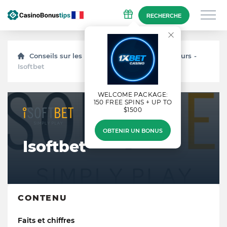
RECHERCHE
Conseils sur les bonus de casino
Fournisseurs
Isoftbet
WELCOME PACKAGE:
150 FREE SPINS + UP TO
$1500
OBTENIR UN BONUS
Isoftbet
CONTENU
Faits et chiffres