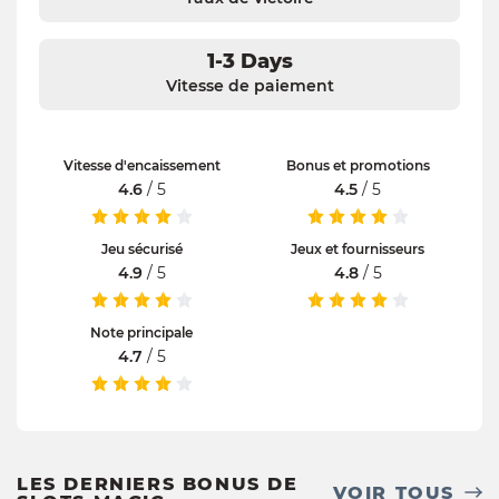
1-3 Days
Vitesse de paiement
Vitesse d'encaissement
Bonus et promotions
4.6
/ 5
4.5
/ 5
Jeu sécurisé
Jeux et fournisseurs
4.9
/ 5
4.8
/ 5
Note principale
4.7
/ 5
LES DERNIERS BONUS DE
VOIR TOUS