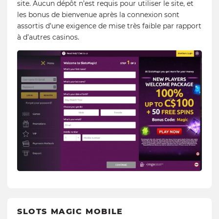
site. Aucun dépôt n’est requis pour utiliser le site, et
les bonus de bienvenue après la connexion sont
assortis d’une exigence de mise très faible par rapport
à d’autres casinos.
SLOTS MAGIC MOBILE