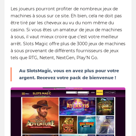
Les joueurs pourront profiter de nombreux jeux de
machines à sous sur ce site. Eh bien, cela ne doit pas
être tiré par les cheveux au vu du nom même du
casino. Si vous êtes un amateur de jeux de machines
à sous, il vaut mieux croire que c’est votre meilleur
arrêt. Slots Magic offre plus de 3000 jeux de machines
à sous provenant de différents fournisseurs de jeux
tels que RTG, Netent, NextGen, Play’N Go.
Au SlotsMagic, vous en avez plus pour votre
argent. Recevez votre pack de bienvenue !