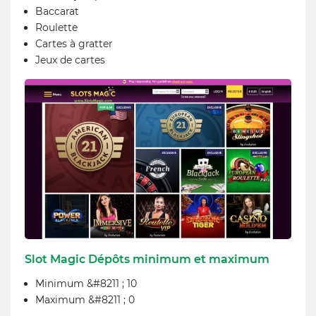
Baccarat
Roulette
Cartes à gratter
Jeux de cartes
Slot Magic Dépôts minimum et maximum
Minimum &#8211 ; 10
Maximum &#8211 ; 0