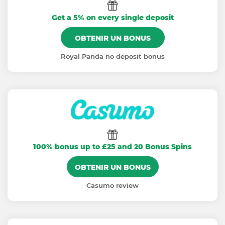
Get a 5% on every single deposit
OBTENIR UN BONUS
Royal Panda no deposit bonus
100% bonus up to £25 and 20 Bonus Spins
OBTENIR UN BONUS
Casumo review