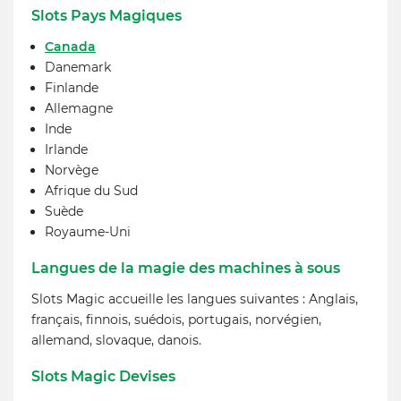
Slots Pays Magiques
Canada
Danemark
Finlande
Allemagne
Inde
Irlande
Norvège
Afrique du Sud
Suède
Royaume-Uni
Langues de la magie des machines à sous
Slots Magic accueille les langues suivantes : Anglais,
français, finnois, suédois, portugais, norvégien,
allemand, slovaque, danois.
Slots Magic Devises