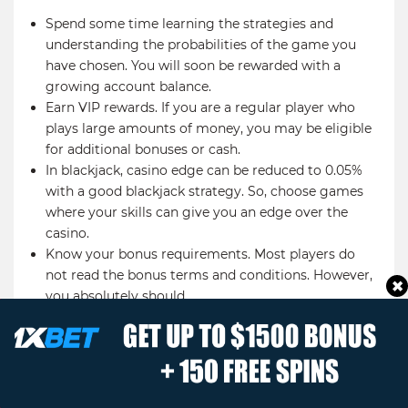
Spend some time learning the strategies and
understanding the probabilities of the game you
have chosen. You will soon be rewarded with a
growing account balance.
Earn VIP rewards. If you are a regular player who
plays large amounts of money, you may be eligible
for additional bonuses or cash.
In blackjack, casino edge can be reduced to 0.05%
with a good blackjack strategy. So, choose games
where your skills can give you an edge over the
casino.
Know your bonus requirements. Most players do
not read the bonus terms and conditions. However,
you absolutely should.
Make sure that you are always playing on
legitimate, trusted casino websites. Check out
casino reviews on our website for guaranteed
security.