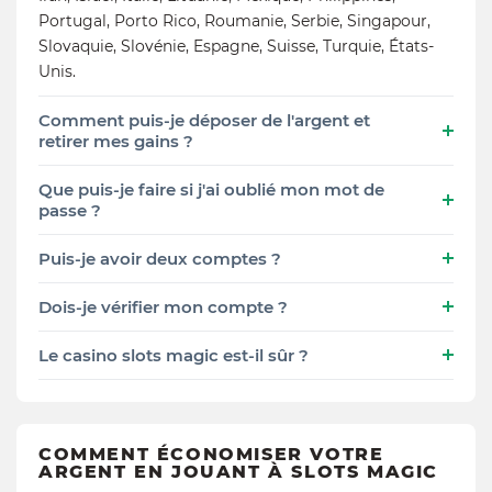
Portugal, Porto Rico, Roumanie, Serbie, Singapour,
Slovaquie, Slovénie, Espagne, Suisse, Turquie, États-
Unis.
Comment puis-je déposer de l'argent et
retirer mes gains ?
Que puis-je faire si j'ai oublié mon mot de
passe ?
Puis-je avoir deux comptes ?
Slot Magic
Dois-je vérifier mon compte ?
Le casino slots magic est-il sûr ?
guts casino.
COMMENT ÉCONOMISER VOTRE
ARGENT EN JOUANT À SLOTS MAGIC