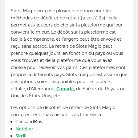
Slots Magic propose plusieurs options pour les
méthodes de dépôt et de retrait (jusqu’à 25) ; cela
permet aux joueurs de choisir la plateforme qui leur
convient le mieux. Le dépôt sur la plateforme est
facile à comprendre, et l’argent peut être envoyé et
reçu sans accroc. Le retrait de Slots Magic peut
prendre quelques jours, en fonction du pays où vous
vous trouvez et de la plateforme que vous avez
choisie pour recevoir vos gains. Ces plateformes sont
propres à différents pays. Slots magic s’est assuré que
des options soient disponibles pour les joueurs
d’Italie, d’Allemagne,
Canada
, de Suède, du Royaume-
Uni, des États-Unis, etc.
Les options de dépôt et de retrait de Slots Magic
comprennent, mais ne sont pas limitées à :
ClickandBuy
Neteller
Skrill